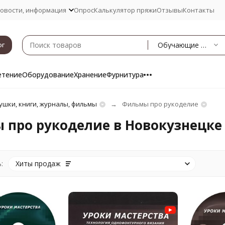
овости, информация
Опрос
Калькулятор пряжи
Отзывы
Контакты
Обучающие фильмы
ог
етение
Оборудование
Хранение
Фурнитура
ушки, книги, журналы, фильмы
Фильмы про рукоделие
 про рукоделие в Новокузнецке
:
Хиты продаж