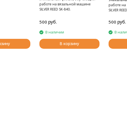
работе на вязальной машине
работе на
SILVER REED SK-840.
SILVER REED
руб.
руб.
500
500
В наличии
В нали
рзину
В корзину