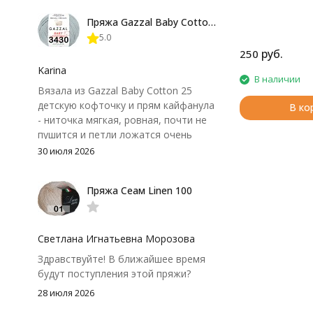
форма не поплыла. Единственный
Пряжа Gazzal Baby Cotton 25
нюанс - пряжа немного скользит и
5.0
иногда расслаивается, пришлось
руб.
250
привыкнуть к ней и подобрать
крючок поудобнее.
Karina
В наличии
Вязала из Gazzal Baby Cotton 25
детскую кофточку и прям кайфанула
В ко
- ниточка мягкая, ровная, почти не
пушится и петли ложатся очень
аккуратно. После стирки полотно
30 июля 2026
осталось приятным и форму не
потеряло, цвет тоже не стал
Пряжа Сеам Linen 100
тусклее. Единственный нюанс -
моточки маленькие, расход лучше
посчитать заранее, а то мне одного
чуть-чуть не хватило))
Светлана Игнатьевна Морозова
Здравствуйте! В ближайшее время
будут поступления этой пряжи?
28 июля 2026