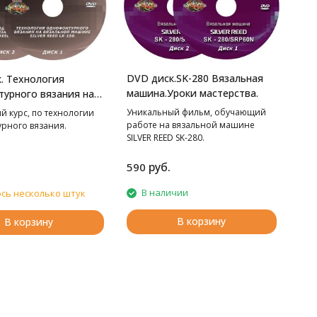
DVD диск.SK-280 Вязальная
. Технология
машина.Уроки мастерства.
урного вязания на
й машине LK-150.
Уникальный фильм, обучающий
й курс, по технологии
стерства.
работе на вязальной машине
рного вязания.
SILVER REED SK-280.
руб.
590
В наличии
сь несколько штук
В корзину
В корзину