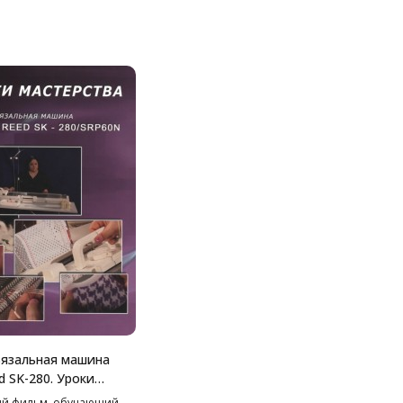
язальная машина
ed SK-280. Уроки
ва."
ый фильм, обучающий