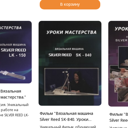
В корзину
 Вязальная
 мастерства."
сия. Уникальный
 работе на
Фильм "Вязальная машина
Фильм "В
 SILVER REED LK-
Silver Reed SK-840. Уроки
Silver Re
мастерства."
мастерст
Уникальный фильм, обучающий
Уникальн