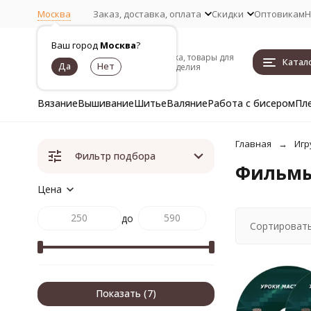
Москва
Заказ, доставка, оплата
Скидки
Оптовикам
Н
Ваш город
Москва
?
Пряжа, товары для
Катал
рукоделия
Вязание
Вышивание
Шитье
Валяние
Работа с бисером
Пл
Главная
Игр
Фильтр подбора
Фильмы
Цена
до
Сортировать
Показать