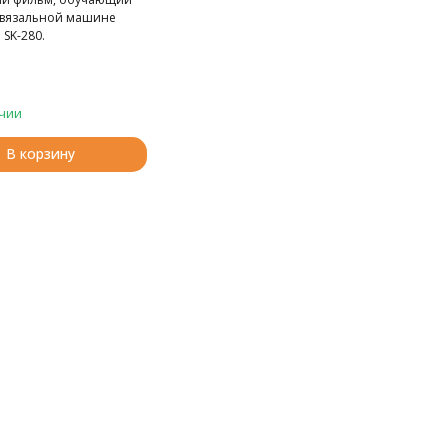
 вязальной машине
 SK-280.
чии
В корзину