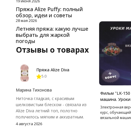
19 июня 2026
Пряжа Alize Puffy: полный
обзор, идеи и советы
28 мая 2026
Летняя пряжа: какую лучше
выбрать для жаркой
погоды
Отзывы о товарах
Пряжа Alize Diva
5.0
Марина Тихонова
Фильм "LK-150
Ниточка гладкая, с красивым
машина. Уроки
шелковистым блеском - связала из
Электронная вер
Alize Diva летний топ, полотно
курс, обучающий
получилось мягким и аккуратным.
вязальной машине
Петли хорошо видны, вяжется
150.
4 августа 2026
довольно быстро, после стирки