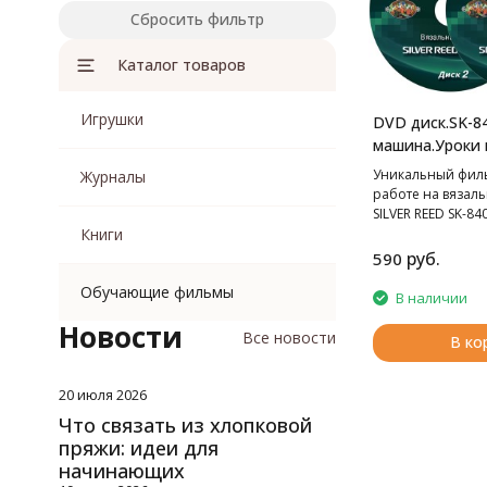
Сбросить фильтр
Каталог товаров
Игрушки
DVD диск.SK-8
машина.Уроки 
Уникальный фил
Журналы
работе на вязал
SILVER REED SK-840
Книги
руб.
590
Обучающие фильмы
В наличии
Новости
Все новости
В ко
20 июля 2026
Что связать из хлопковой
пряжи: идеи для
начинающих