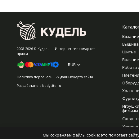
Катало
Вязание
Вышива
2008-2026 © Кудель — Интернет-гипермаркет
Шитье
пряжи
Валяние
RUB
Работа 
Плетен
Политика персональных данных
Карта сайта
Оборуд
Разработано в
bodysite.ru
Хранен
Фурнит
Игрушки
фильмы
Средств
Универс
рукодел
Мы сохраняем файлы cookie: это помогает сайту