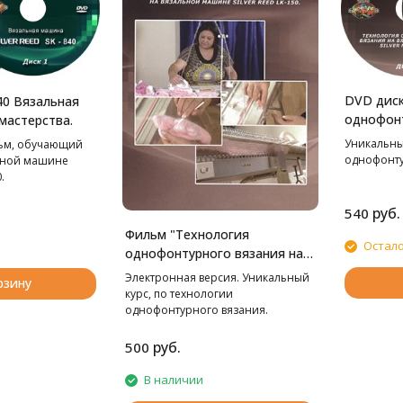
DVD диск
40 Вязальная
однофонт
мастерства.
вязально
Уникальны
ьм, обучающий
Уроки ма
однофонту
ьной машине
.
руб.
540
Фильм "Технология
Остало
однофонтурного вязания на
вязальной машине LK-150.
Электронная версия. Уникальный
рзину
Уроки мастерства."
курс, по технологии
однофонтурного вязания.
руб.
500
В наличии