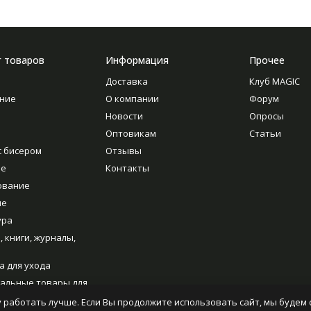
г товаров
Информация
Прочее
Доставка
Клуб MAGIC
ние
О компании
Форум
Новости
Опросы
Оптовикам
Статьи
с бисером
Отзывы
ие
Контакты
ование
ие
ура
, книги, журналы,
а для ухода
альные товары для
ия
 работать лучше. Если Вы продолжите использовать сайт, мы будем с