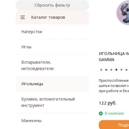
Сбросить фильтр
Каталог товаров
Наперстки
Иглы
ИГОЛЬНИЦА-М
GAMMA
Вспарыватели,
нитковдеватели
Приспособление
Игольницы
шитья позволит н
при работе и бе
их. Игольницу м
Булавки, вспомогательный
использовать, ка
руб.
122
инструмент
схем.
В наличии
Манекены
Подр