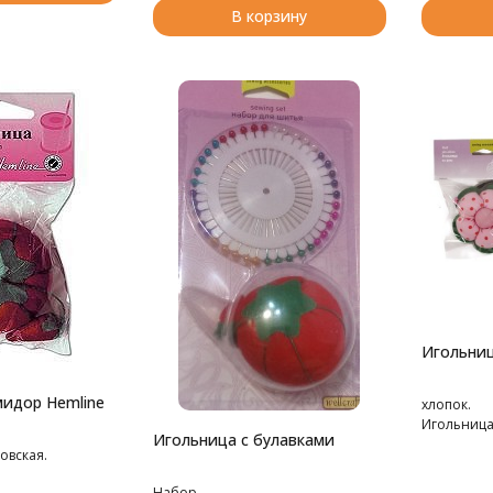
В корзину
Игольниц
идор Hemline
хлопок.
Игольница
Игольница с булавками
овская.
Набор