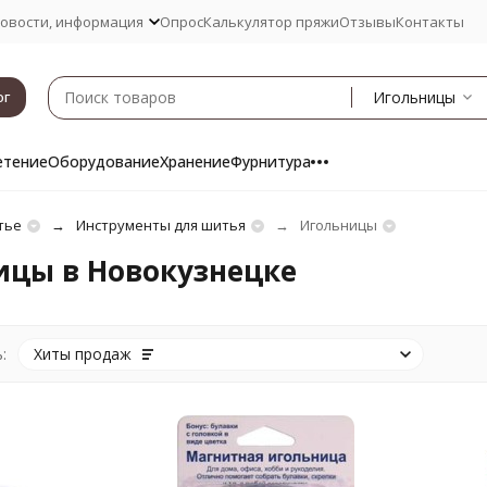
овости, информация
Опрос
Калькулятор пряжи
Отзывы
Контакты
Игольницы
ог
етение
Оборудование
Хранение
Фурнитура
тье
Инструменты для шитья
Игольницы
ицы в Новокузнецке
:
Хиты продаж