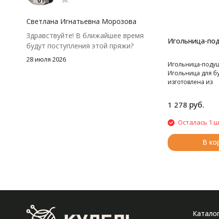
посчитать заранее, а то мне одного
чуть-чуть не хватило))
Светлана Игнатьевна Морозова
Здравствуйте! В ближайшее время
Игольница-по
будут поступления этой пряжи?
28 июля 2026
Игольница-подуш
Игольница для б
изготовлена из
хлопчатобумажно
классическим цв
руб.
1 278
выполненным в с
декоративно-при
Осталась 1 ш
искусства. Новая
булавок в форме
В ко
дополнение к ва
Катало