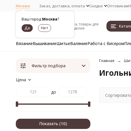
Москва
Заказ, доставка, оплата
Скидки
Оптовикам
Н
Ваш город
Москва
?
Пряжа, товары для
Катал
рукоделия
Вязание
Вышивание
Шитье
Валяние
Работа с бисером
Пл
Главная
Ши
Фильтр подбора
Игольн
Цена
до
Сортировать
Показать