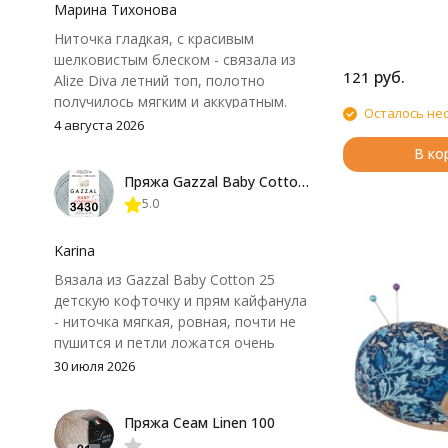
Марина Тихонова
Ниточка гладкая, с красивым
шелковистым блеском - связала из
руб.
121
Alize Diva летний топ, полотно
получилось мягким и аккуратным.
Осталось не
Петли хорошо видны, вяжется
4 августа 2026
довольно быстро, после стирки
В ко
форма не поплыла. Единственный
Пряжа Gazzal Baby Cotton 25
нюанс - пряжа немного скользит и
5.0
иногда расслаивается, пришлось
привыкнуть к ней и подобрать
крючок поудобнее.
Karina
Вязала из Gazzal Baby Cotton 25
детскую кофточку и прям кайфанула
- ниточка мягкая, ровная, почти не
пушится и петли ложатся очень
аккуратно. После стирки полотно
30 июля 2026
осталось приятным и форму не
потеряло, цвет тоже не стал
Пряжа Сеам Linen 100
тусклее. Единственный нюанс -
моточки маленькие, расход лучше