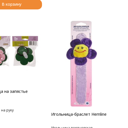
В корзину
а на запястье
 на руку
Игольница-браслет Hemline
Игольница портновская.