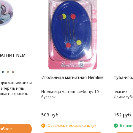
АГНИТ NEM
Игольница магнитная Hemline
Туба-иг
 для вышивания и
е терять иглы
Игольница магнитная+бонус 10
пластик
зопасно хранить
булавок.
Длина тубы
ожно
к держатель для
руб.
руб.
503
152
Осталось несколько штук
В нали
обнее