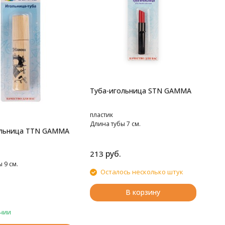
Туба-игольница STN GAMMA
пластик
Длина тубы 7 см.
ольница TTN GAMMA
руб.
213
 9 см.
Осталось несколько штук
В корзину
чии