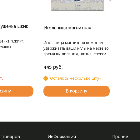
душечка Ежик
Игольница магнитная
ечка "Ежик".
Игольница магнитная помогает
улавок
удерживать ваши иглы на месте во
время вышивания, шитья, стежки
й ткани с
рукоделия. Поместите
еточным принтом,
декоративную сторону с магнитом
руб.
445
тиле
поверх ткани и поместите
кладного
магнитный диск под ткань. Дизайн
т.
Осталось несколько штук
 игольница для
магнитной иголницы -
 Еж. Идеальное
растительный в синих тонах.
рзину
В корзину
шей столешнице.
Размер игольницы: 3 x 5 мм.
г товаров
Информация
Прочее