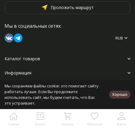
Проложить маршрут
Мы в социальных сетях:
RUB
Каталог товаров
Информация
Мы сохраняем файлы cookie: это помогает сайту
Прочее
работать лучше. Если Вы продолжите
Хорошо
использовать сайт, мы будем считать, что Вас
это устраивает.
Политика персональных данных
Карта сайта
Разработано в
bodysite.ru
Главная
Каталог
Корзина
Избранное
Войти