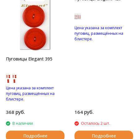
Цена указана за комплект
пуговиц, размещённых на
блистере.
Пуговицы с четырьмя
отверстиями.
Пуговицы Elegant 395
Цена указана за комплект
пуговиц, размещённых на
блистере.
Глянцевые пуговицы с
двумя отверстиями.
руб.
руб.
368
164
В наличии
Осталось 2 шт.
Подробнее
Подробнее