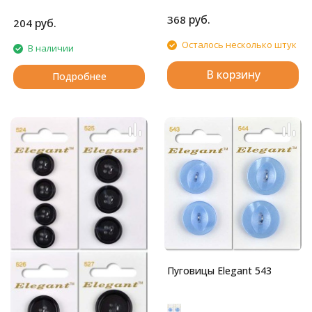
ножке.
Глянцевые пуговицы с
руб.
368
четырьмя отверстиями.
руб.
204
Осталось несколько штук
В наличии
В корзину
Подробнее
Пуговицы Elegant 543