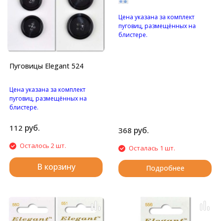
Цена указана за комплект
пуговиц, размещённых на
блистере.
Перламутровые пуговицы с
двумя отверстиями.
Пуговицы Elegant 524
Цена указана за комплект
пуговиц, размещённых на
блистере.
Матовые пуговицы с
четырьмя отверстиями.
руб.
112
руб.
368
Осталось 2 шт.
Осталась 1 шт.
В корзину
Подробнее