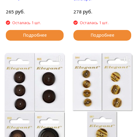
Матовые пуговицы с
Пуговицы с двумя
четырьмя отверстиями.
отверстиями.
руб.
руб.
265
278
Осталась 1 шт.
Осталась 1 шт.
Подробнее
Подробнее