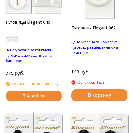
Пуговицы Elegant 040
Пуговицы Elegant 062
Цена указана за комплект
пуговиц, размещённых на
Цена указана за комплект
блистере.
пуговиц, размещённых на
Большая пуговица с
блистере.
четырьмя отверстиями.
Большая пуговица с двумя
руб.
123
отверстиями.
руб.
225
Осталась 1 шт.
Осталось несколько штук
В корзину
Подробнее