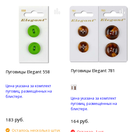
Пуговицы Elegant 781
Пуговицы Elegant 558
Цена указана за комплект
пуговиц, размещённых на
блистере.
Цена указана за комплект
Пуговицы с двумя
пуговиц, размещённых на
отверстиями.
блистере.
Пуговицы с четырьмя
руб.
183
отверстиями.
руб.
164
Осталось несколько штук
Осталась 1 шт.