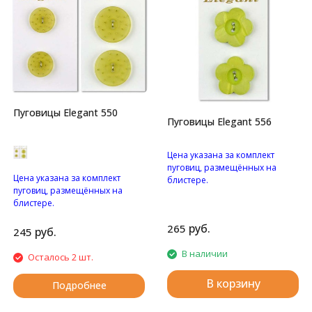
Пуговицы Elegant 550
Пуговицы Elegant 556
Цена указана за комплект
пуговиц, размещённых на
Цена указана за комплект
блистере.
пуговиц, размещённых на
Перламутровые пуговицы с
блистере.
двумя отверстиями.
Матовые пуговицы с двумя
руб.
265
отверстиями и с узором.
руб.
245
В наличии
Осталось 2 шт.
В корзину
Подробнее