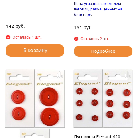
Цена указана за комплект
пуговиц, размещённых на
блистере.
Пуговицы с двумя
руб.
142
отверстиями.
руб.
151
Осталась 1 шт.
Осталось 2 шт.
В корзину
Подробнее
Пуговицы Elegant 420