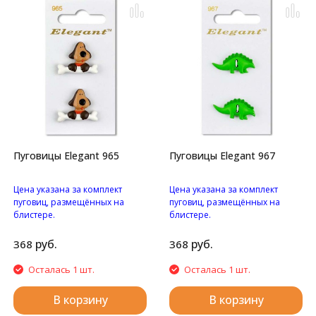
Пуговицы Elegant 965
Пуговицы Elegant 967
Цена указана за комплект
Цена указана за комплект
пуговиц, размещённых на
пуговиц, размещённых на
блистере.
блистере.
Пуговицы "Пес с
Пуговицы "Динозаврики" с
косточкой" на ножке.
двумя отверстиями.
руб.
руб.
368
368
Осталась 1 шт.
Осталась 1 шт.
В корзину
В корзину