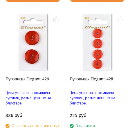
Пуговицы Elegant 426
Пуговицы Elegant 428
Цена указана за комплект
Цена указана за комплект
пуговиц, размещённых на
пуговиц, размещённых на
блистере.
блистере.
Перламутровые с
Пуговицы с четырьмя
блестками пуговицы с
отверстиями.
руб.
руб.
386
225
двумя отверстиями.
Осталось несколько штук
В наличии