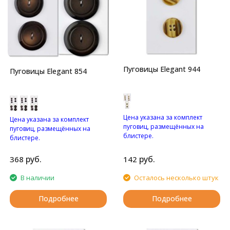
Пуговицы Elegant 944
Пуговицы Elegant 854
Цена указана за комплект
Цена указана за комплект
пуговиц, размещённых на
пуговиц, размещённых на
блистере.
блистере.
Пуговицы с четырьмя
Глянцевые пуговицы с
отверстиями.
двумя отверстиями.
руб.
руб.
368
142
В наличии
Осталось несколько штук
Подробнее
Подробнее