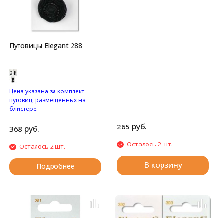
Перламутровый "цветочек"
с двумя отверстиями.
Пуговицы Elegant 288
Цена указана за комплект
пуговиц, размещённых на
блистере.
Узорные пуговицы на
руб.
265
ножке.
руб.
368
Осталось 2 шт.
Осталось 2 шт.
В корзину
Подробнее