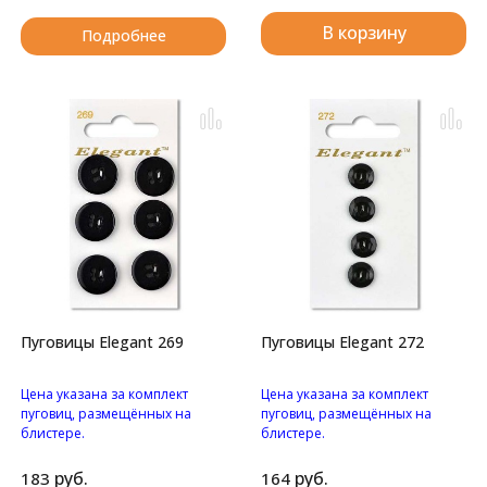
В корзину
Подробнее
Пуговицы Elegant 269
Пуговицы Elegant 272
Цена указана за комплект
Цена указана за комплект
пуговиц, размещённых на
пуговиц, размещённых на
блистере.
блистере.
Пуговицы с четырьмя
Пуговицы с двумя
отверстиями.
отверстиями.
руб.
руб.
183
164