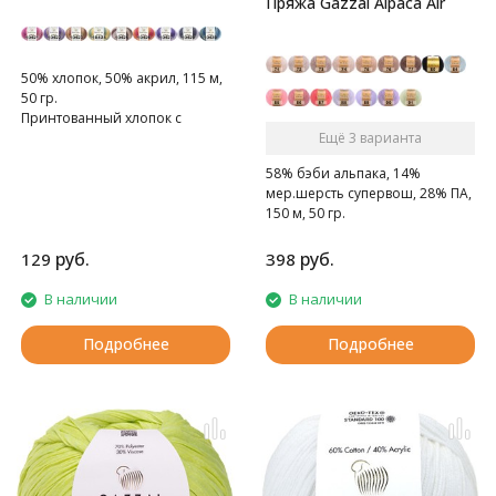
Пряжа Gazzal Alpaca Air
50% хлопок, 50% акрил, 115 м,
50 гр.
Принтованный хлопок с
акрилом.
Ещё 3 варианта
58% бэби альпака, 14%
мер.шерсть супервош, 28% ПА,
150 м, 50 гр.
Нежная, пушистая, мягкая.
руб.
руб.
129
398
В наличии
В наличии
Подробнее
Подробнее