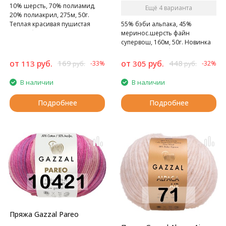
10% шерсть, 70% полиамид,
Ещё 4 варианта
20% полиакрил, 275м, 50г.
55% бэби альпака, 45%
Теплая красивая пушистая
меринос.шерсть файн
нить с блеском.
супервош, 160м, 50г. Новинка
от турецкой фабрики Gazzal
от
руб.
169
от
руб.
448
113
305
-33%
-32%
руб.
руб.
В наличии
В наличии
Подробнее
Подробнее
Пряжа Gazzal Pareo