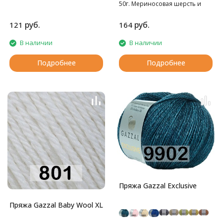
50г. Мериносовая шерсть и
кашемир - это превосходное
сочетание для пряжи на
руб.
руб.
121
164
осенне-зимний сезон!
В наличии
В наличии
Подробнее
Подробнее
Пряжа Gazzal Exclusive
Пряжа Gazzal Baby Wool XL