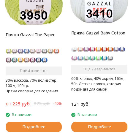
Пряжа Gazzal Baby Cotton
Пряжа Gazzal The Paper
Ещё 29 вариантов
Ещё 4 варианта
60% хлопок, 40% акрил, 165м,
30% вискоза, 70% полиэстер,
50г. Детская пряжа, которая
100 м, 100 гр.
подойдет для самой
Пряжа соломка для создания
чувствительной кожи
модных летних сумок, шляпок.
от
руб.
375
225
руб.
-40%
121
руб.
В наличии
В наличии
Подробнее
Подробнее