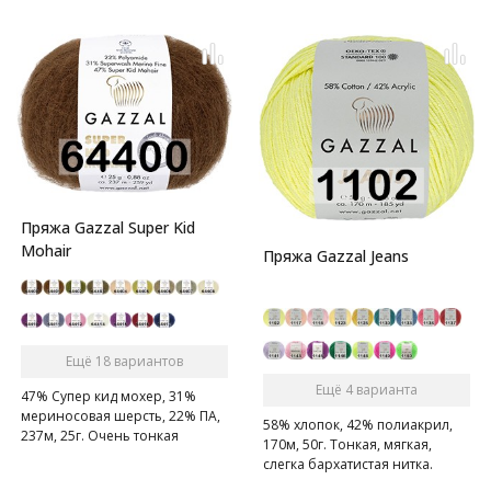
Пряжа Gazzal Super Kid
Mohair
Пряжа Gazzal Jeans
Ещё 18 вариантов
Ещё 4 варианта
47% Супер кид мохер, 31%
мериносовая шерсть, 22% ПА,
58% хлопок, 42% полиакрил,
237м, 25г. Очень тонкая
170м, 50г. Тонкая, мягкая,
нежная мохеровая ниточка.
слегка бархатистая нитка.