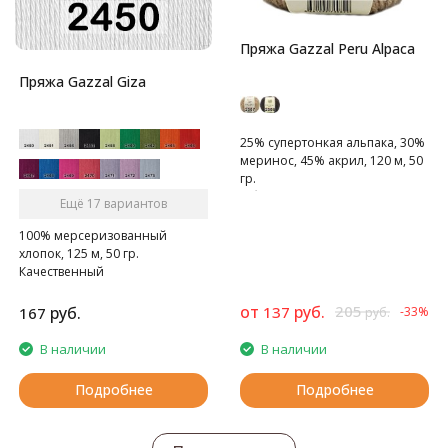
Пряжа Gazzal Peru Alpaca
Пряжа Gazzal Giza
25% супертонкая альпака, 30%
меринос, 45% акрил, 120 м, 50
гр.
Объемная, очень теплая,
Ещё 17 вариантов
уютная
100% мерсеризованный
хлопок, 125 м, 50 гр.
Качественный
мерсеризованный хлопок
от
руб.
205
руб.
137
167
-33%
руб.
В наличии
В наличии
Подробнее
Подробнее