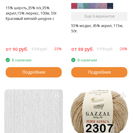
15% шерсть,35% п/э,35%
акрил,15% люрекс, 100м, 50г.
Ещё 6 вариантов
Красивый мягкий шнурок с
люрексом
55% модал, 45% акрил, 115м,
50г.
от
руб.
134
от
руб.
119
90
88
-33%
-26%
руб.
руб.
В наличии
В наличии
Подробнее
Подробнее