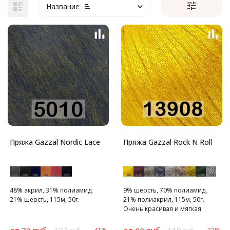
Название
Пряжа Gazzal Nordic Lace
Пряжа Gazzal Rock N Roll
48% акрил, 31% полиамид,
9% шерсть, 70% полиамид,
21% шерсть, 115м, 50г.
21% полиакрил, 115м, 50г.
Очень красивая и мягкая
пряжа для создания
праздничных вещей,