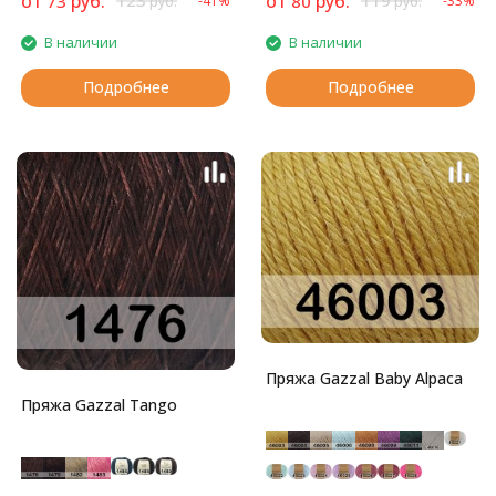
от
руб.
123
от
руб.
119
73
80
-41%
-33%
руб.
руб.
представляет собой
полиамидный шнурочек с
В наличии
В наличии
ворсом - шерстью мериноса и
акрилом.
Подробнее
Подробнее
Пряжа Gazzal Baby Alpaca
Пряжа Gazzal Tango