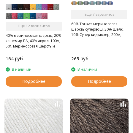
Ещё 7 вариантов
60% Тонкая мериносовая
Ещё 12 вариантов
шерсть супервош, 30% Шёлк,
10% Супер кид мохер, 200м,
40% мериносовая шерсть, 20%
25г. Тонкая пушистая пряжа
кашемир ПА, 40% акрил, 100м,
премиум класса. В составе
50г. Мериносовая шерсть и
нити натуральный шелк, кид-
кашемир - это превосходное
мохер и нежнейшая
сочетание для пряжи на
руб.
руб.
164
265
мериносовая шерсть.
осенне-зимний сезон!
В наличии
В наличии
Подробнее
Подробнее