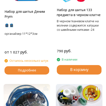
Набор для шитья 133
Набор для шитья Деним
предмета в черном клатче
Prym
В черном тканевом клатче на
молнии содержится: катушки
со швейными нитками -24
органайзер 11*12*3см
цвета+2 меланж, иглы
швейные в контейнере
различных номеров - 30 шт,
булавки наметочные-40
руб.
790
шт,нитевдеватель - 2 шт, иглы
от
руб.
1 027
самовдеваемые -12 шт,
В наличии
подушечка для игл- 1 шт,
Осталось несколько штук
кусачки для ногтей,
вспарыватель - 1 шт,
В корзину
Подробнее
металлический наперсток - 2
шт, сантиметр - 1 шт, ножницы
- 1 шт, иглы в шприце-5 шт,
пинцет-1 шт, карандаш - 1 шт,
крючок №3,5 мм, булавки
английские – 5 шт, набор с
пуговицами.