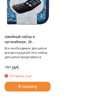
Швейный набор в
органайзере, 28
предметов
Все необходимое для шитья
всегда под рукой! Этот набор
для шитья представлен в
удобном хлопковом чехле с
красивым винтажным принтом
руб.
797
на молнии и включает в себя
основные инструменты и
Осталось 2 шт.
расходные материалы:
пуговицы (3 шт), булавки с
В корзину
жемчужными головками (10
шт), металлический наперсток,
иглы для ручного шитья (30
шт) в органайзере, 2
нитевдевателя, металлические