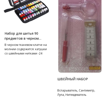
Набор для шитья 90
предметов в черном
клатче
В черном тканевом клатче на
молнии содержится: катушки
со швейными нитками -24
цвета, иглы швейные в
контейнере различных
номеров - 30 шт, булавки
наметочные-10 шт,
нитевдеватель - 2 шт, кусачки
ШВЕЙНЫЙ НАБОР
для ногтей, вспарыватель - 1
шт, металлический наперсток -
2 шт, сантиметр - 1 шт,
Вспарыватель, Сантиметр,
ножницы - 1 шт, иглы в
Лупа, Нитевдеватель
шприце-5 шт, пинцет-1 шт,
карандаш - 1 шт, булавки
английские – 5 шт, пуговицы.