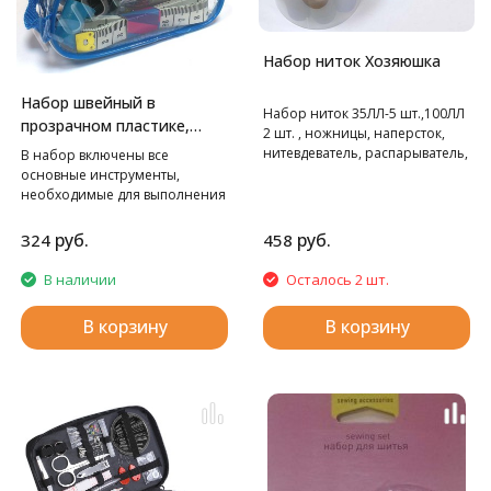
Набор ниток Хозяюшка
Набор швейный в
Набор ниток 35ЛЛ-5 шт.,100ЛЛ
прозрачном пластике,
2 шт. , ножницы, наперсток,
дорожный Hemline
нитевдеватель, распарыватель,
В набор включены все
сантиметр, иглы,
основные инструменты,
необходимые для выполнения
мелкого ремонта одежды.
руб.
руб.
324
458
В наличии
Осталось 2 шт.
В корзину
В корзину