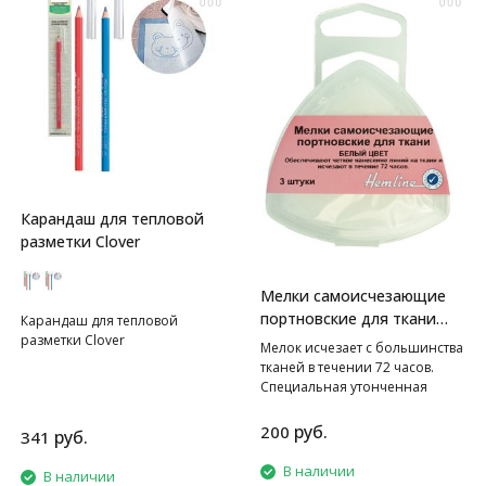
Карандаш для тепловой
разметки Clover
Мелки cамоисчезающие
портновские для ткани
Карандаш для тепловой
разметки Clover
HEMLINE
Мелок исчезает с большинства
тканей в течении 72 часов.
Специальная утонченная
форма края позволяет
наносить достаточно тонкие и
руб.
200
руб.
341
четкие контуры. Размер: 5 х 5
см
В наличии
В наличии