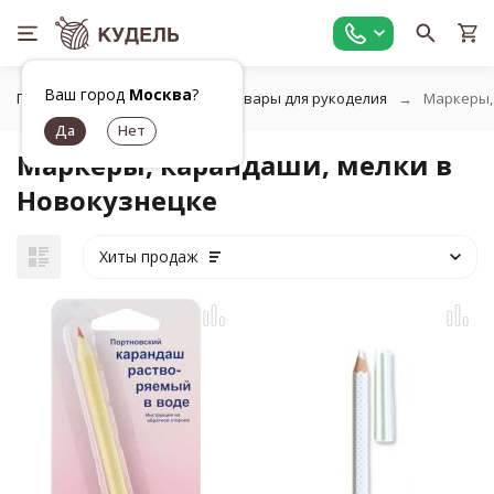
Ваш город
Москва
?
Главная
Универсальные товары для рукоделия
Маркеры,
Маркеры, карандаши, мелки в
Новокузнецке
Хиты продаж