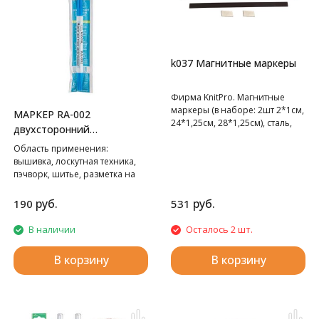
k037 Магнитные маркеры
Фирма KnitPro. Магнитные
маркеры (в наборе: 2шт 2*1см,
МАРКЕР RA-002
24*1,25см, 28*1,25см), сталь,
двухсторонний
4шт в упаковке
смывающийся GAMMA
Область применения:
вышивка, лоскутная техника,
пэчворк, шитье, разметка на
деревянной повехности и пр.
руб.
руб.
190
531
В наличии
Осталось 2 шт.
В корзину
В корзину