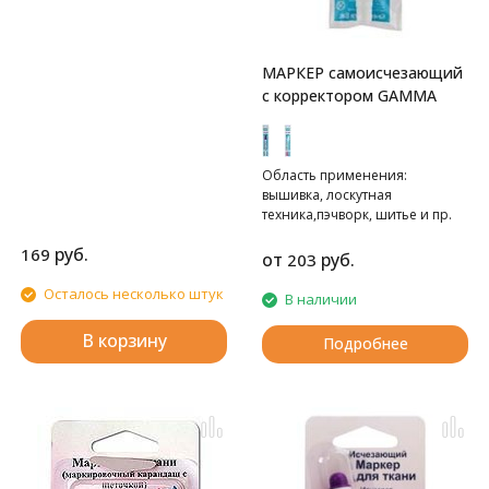
МАРКЕР самоисчезающий
с корректором GAMMA
Область применения:
вышивка, лоскутная
техника,пэчворк, шитье и пр.
руб.
169
от
руб.
203
Осталось несколько штук
В наличии
В корзину
Подробнее