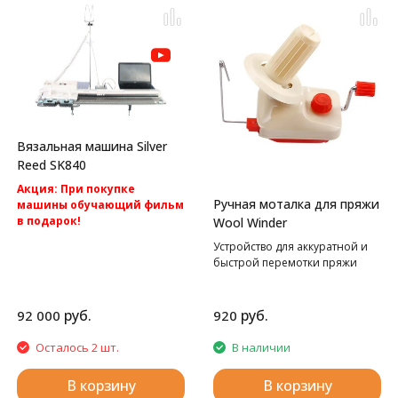
Вязальная машина Silver
Reed SK840
Акция: При покупке
Ручная моталка для пряжи
машины обучающий фильм
в подарок!
Wool Winder
Акция: Акция: бесплатная
Устройство для аккуратной и
доставка по России.
быстрой перемотки пряжи
Компьютерная вязальная
машина 5 класса Silver Reed
SK840
руб.
руб.
92 000
920
Осталось 2 шт.
В наличии
В корзину
В корзину