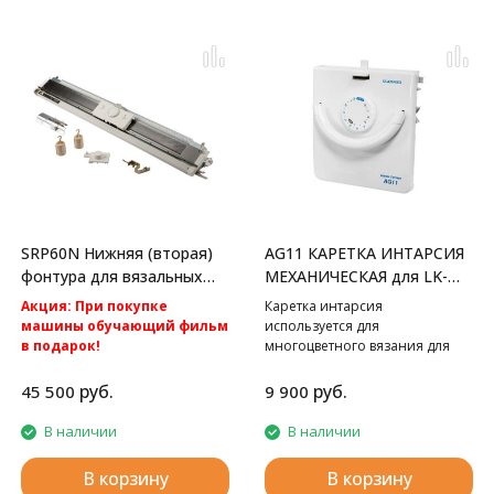
SRP60N Нижняя (вторая)
AG11 КАРЕТКА ИНТАРСИЯ
фонтура для вязальных
МЕХАНИЧЕСКАЯ для LK-
машин Silver Reed
150
Акция: При покупке
Каретка интарсия
машины обучающий фильм
используется для
в подарок!
многоцветного вязания для
Акция: Акция: бесплатная
Silver Reed LK150.
доставка по России.
руб.
руб.
45 500
9 900
Вторая фонтура к вязальным
машинам 5 класса Silver Reed
В наличии
В наличии
SK280 и Silver Reed SK840.
В корзину
В корзину