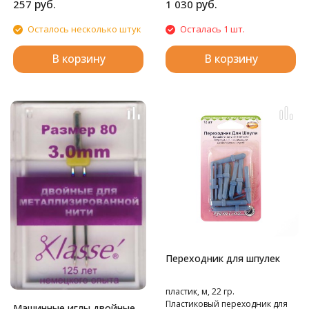
Kingsize".
руб.
руб.
257
1 030
Осталось несколько штук
Осталась 1 шт.
В корзину
В корзину
Переходник для шпулек
пластик, м, 22 гр.
Пластиковый переходник для
Машинные иглы двойные