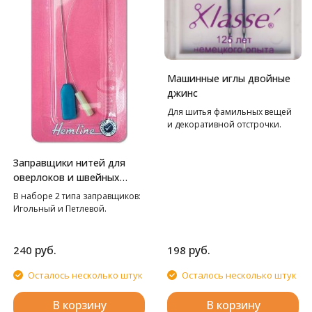
Машинные иглы двойные
джинс
Для шитья фамильных вещей
и декоративной отстрочки.
Заправщики нитей для
оверлоков и швейных
машин Hemline
В наборе 2 типа заправщиков:
Игольный и Петлевой.
руб.
руб.
240
198
Осталось несколько штук
Осталось несколько штук
В корзину
В корзину