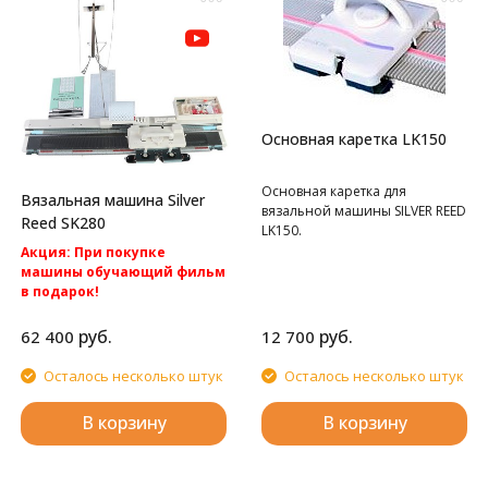
Основная каретка LK150
Основная каретка для
Вязальная машина Silver
вязальной машины SILVER REED
Reed SK280
LK150.
Акция: При покупке
машины обучающий фильм
в подарок!
Акция: Акция: бесплатная
доставка по России.
руб.
руб.
62 400
12 700
Однофонтурная перфокартная
вязальная машина Silver Reed
Осталось несколько штук
Осталось несколько штук
SK280
В корзину
В корзину