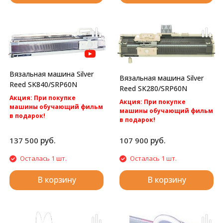
Вязальная машина Silver
Вязальная машина Silver
Reed SK840/SRP60N
Reed SK280/SRP60N
Акция: При покупке
Акция: При покупке
машины обучающий фильм
машины обучающий фильм
в подарок!
в подарок!
Акция: бесплатная
Акция: Акция: бесплатная
доставка по России.
доставка по России.
руб.
руб.
137 500
107 900
Silver Reed SK840/SRP60N -
Silver Reed SK280/SRP60N -cамая
компьютерная 2 фонтурная
популярная перфокарточная 2
Осталась 1 шт.
Осталась 1 шт.
вязальная машина 5 класса.
фонтурная вязальная машина
5 класса.
В корзину
В корзину