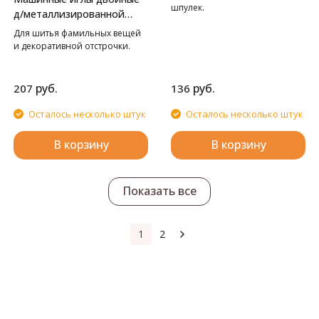
шпулек.
д/металлизированной
нити
Для шитья фамильных вещей
и декоративной отстрочки.
руб.
руб.
207
136
Осталось несколько штук
Осталось несколько штук
В корзину
В корзину
Показать все
1
2