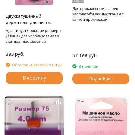
Для прокалывания слоев
хлопчатобумажных тканей с
Двухкатушечный
ватной прокладкой.
держатель для ниток
Адаптирует большие размеры
катушек для использования в
стандартных швейных
машинах.
руб.
393
от
руб.
166
Осталось несколько штук
В наличии
В корзину
Подробнее