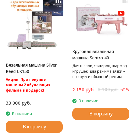
Круговая вязальная
машина Sentro 40
Вязальная машина Silver
Для шапок, свитеров, шарфов,
Reed LK150
игрушек. Два режима вязки –
по кругу и обычный режим
Акция: При покупке
вязания полотном.
машины 2 обучающих
руб.
3 100
2 150
-31%
руб.
фильма в подарок!
Акция: БЕСПЛАТНАЯ
В наличии
доставка по России.
руб.
33 000
Silver Reed LK150
Однофонтурная вязальная
В корзину
В наличии
машина 4 класса.
В корзину