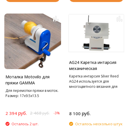
AG24 Каретка интарсия
механическая
Каретка интарсия Silver Reed
Моталка Motovilo для
AG24 используется для
пряжи GAMMA
многоцветного вязания для
Для перемотки пряжи в моток.
Silver Reed SK280 и SK840.
Размер: 17х9.5х13.5
руб.
2 468
2 394
руб.
-3%
8 100
руб.
Осталось 2 шт.
Осталось несколько штук