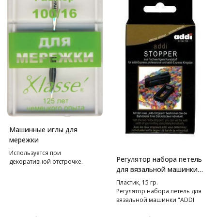
Машинные иглы для
мережки
Используется при
Регулятор набора петель
декоративной отстрочке.
для вязальной машинки
"Addi Express"и "Addi
Пластик, 15 гр.
Express Kingsize"
Регулятор набора петель для
вязальной машинки "ADDI
Express" и "ADDI Express