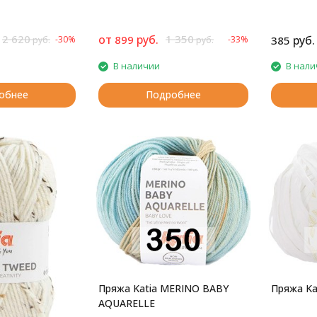
2 620
от
руб.
1 350
899
руб.
-30%
-33%
385
руб.
руб.
В наличии
В нали
обнее
Подробнее
Пряжа Katia MERINO BABY
Пряжа Ka
AQUARELLE