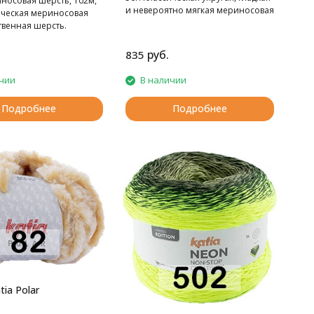
носовая шерсть, 102м,
и невероятно мягкая мериносовая
сическая мериносовая
шерсть.
твенная шерсть.
руб.
835
чии
В наличии
Подробнее
Подробнее
ia Polar