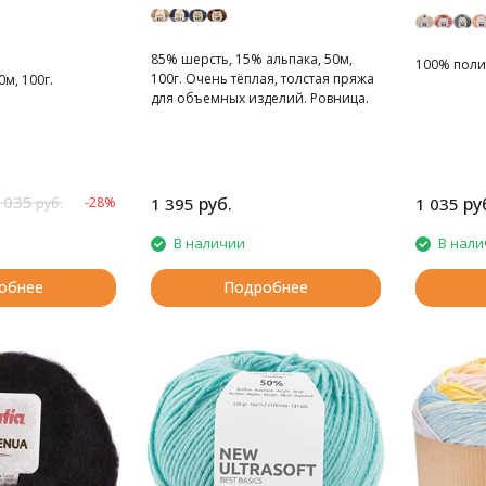
85% шерсть, 15% альпака, 50м,
100% полиэ
100г. Очень тёплая, толстая пряжа
м, 100г.
для объемных изделий. Ровница.
 035
руб.
ру
-28%
1 395
1 035
руб.
В наличии
В нали
обнее
Подробнее