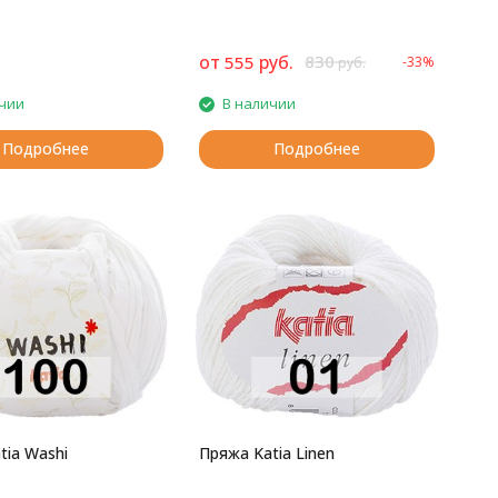
от
руб.
830
555
-33%
руб.
чии
В наличии
Подробнее
Подробнее
tia Washi
Пряжа Katia Linen