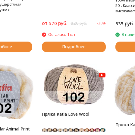
100% мери
лушерстяная
50г. Клас
тки с
высокачес
 цветовыми
от
руб.
820
570
руб.
-30%
835
руб.
Осталась 1 шт.
В нали
обнее
Подробнее
Пряжа Katia Love Wool
Пряжа Kat
ar Animal Print