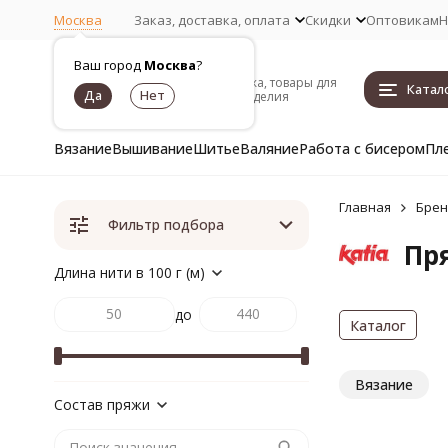
Москва
Заказ, доставка, оплата
Скидки
Оптовикам
Н
Ваш город
Москва
?
Пряжа, товары для
Катал
рукоделия
Вязание
Вышивание
Шитье
Валяние
Работа с бисером
Пл
Главная
Бре
Фильтр подбора
Пря
Длина нити в 100 г (м)
до
Каталог
Вязание
Состав пряжи