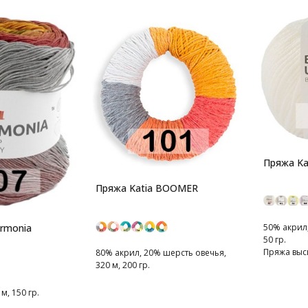
Пряжа Ka
Пряжа Katia BOOMER
50% акрил,
armonia
50 гр.
Пряжа выс
80% акрил, 20% шерсть овечья,
созданная
320 м, 200 гр.
наилучших
м, 150 гр.