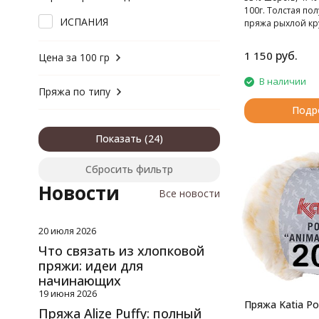
шерсть, акрил
100г. Толстая по
шерсть, акрил, вискоза
ИСПАНИЯ
пряжа рыхлой кру
шерсть, альпака
восхитительными
переходами.
шерсть, полиамид
руб.
1 150
Цена за 100 гр
шерсть, хлопок
В наличии
Пряжа по типу
Подр
Показать
Сбросить фильтр
Новости
Все новости
20 июля 2026
Что связать из хлопковой
пряжи: идеи для
начинающих
19 июня 2026
Пряжа Katia Pol
Пряжа Alize Puffy: полный