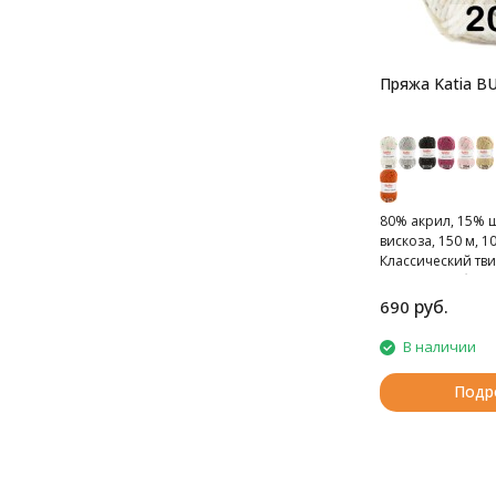
Пряжа Katia B
80% акрил, 15% 
вискоза, 150 м, 10
Классический тви
испанского брен
руб.
690
В наличии
Подр