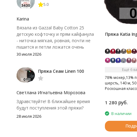
5.0
иногда расслаивается, пришлось
привыкнуть к ней и подобрать
крючок поудобнее.
Karina
Вязала из Gazzal Baby Cotton 25
детскую кофточку и прям кайфанула
Пряжа Katia In
- ниточка мягкая, ровная, почти не
пушится и петли ложатся очень
аккуратно. После стирки полотно
30 июля 2026
осталось приятным и форму не
потеряло, цвет тоже не стал
Ещё 6 в
Пряжа Сеам Linen 100
тусклее. Единственный нюанс -
78% мохер,13% п
моточки маленькие, расход лучше
шерсть, 140 м, 50 
посчитать заранее, а то мне одного
Роскошная класс
чуть-чуть не хватило))
Светлана Игнатьевна Морозова
мохеровая пряж
Здравствуйте! В ближайшее время
руб.
1 280
будут поступления этой пряжи?
В наличии
28 июля 2026
Подр