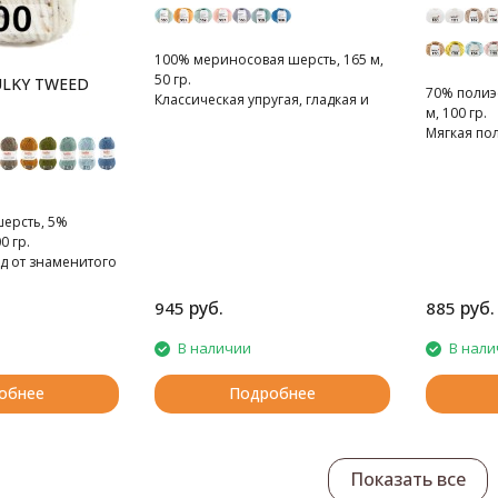
100% мериносовая шерсть, 165 м,
50 гр.
ULKY TWEED
70% полиэс
Классическая упругая, гладкая и
м, 100 гр.
невероятно мягкая мериносовая
Мягкая по
шерсть.
пряжа
шерсть, 5%
0 гр.
д от знаменитого
да.
руб.
руб.
945
885
В наличии
В нали
обнее
Подробнее
Показать все