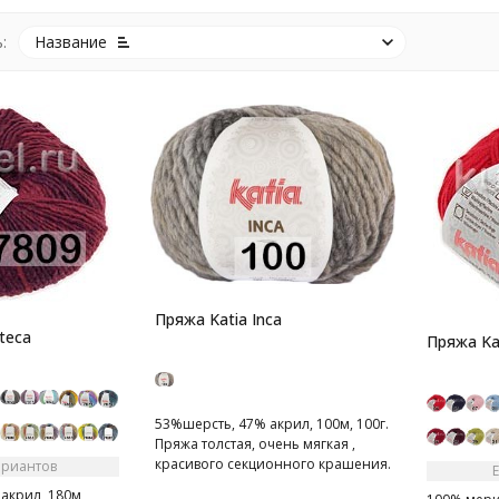
:
Название
Пряжа Katia Inca
teca
Пряжа Ka
53%шерсть, 47% акрил, 100м, 100г.
Пряжа толстая, очень мягкая ,
красивого секционного крашения.
ариантов
акрил, 180м,