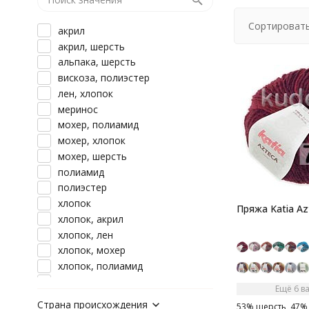
Сортировать
акрил
акрил, шерсть
альпака, шерсть
вискоза, полиэстер
лен, хлопок
меринос
мохер, полиамид
мохер, хлопок
мохер, шерсть
полиамид
полиэстер
хлопок
Пряжа Katia Az
хлопок, акрил
хлопок, лен
хлопок, мохер
хлопок, полиамид
хлопок, шерсть
Ещё 6 в
шерсть
Страна происхождения
53% шерсть, 47% 