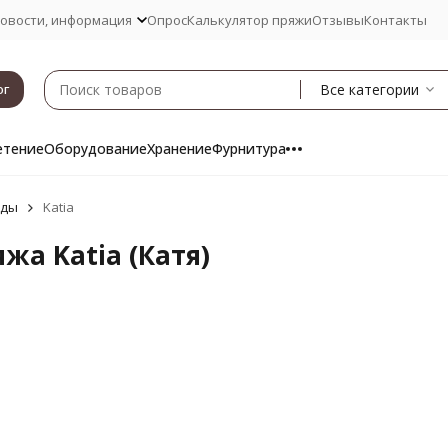
овости, информация
Опрос
Калькулятор пряжи
Отзывы
Контакты
Все категории
ог
етение
Оборудование
Хранение
Фурнитура
нды
Katia
жа Katia (Катя)