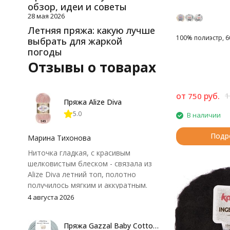
обзор, идеи и советы
28 мая 2026
Летняя пряжа: какую лучше
100% полиэстр, 60
выбрать для жаркой
погоды
Отзывы о товарах
от
руб.
1
750
Пряжа Alize Diva
5.0
В наличии
Подр
Марина Тихонова
Ниточка гладкая, с красивым
шелковистым блеском - связала из
Alize Diva летний топ, полотно
получилось мягким и аккуратным.
Петли хорошо видны, вяжется
4 августа 2026
довольно быстро, после стирки
форма не поплыла. Единственный
Пряжа Gazzal Baby Cotton 25
нюанс - пряжа немного скользит и