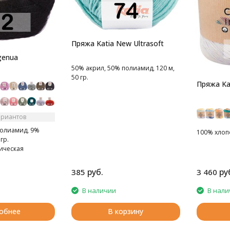
Пряжа Katia New Ultrasoft
genua
50% акрил, 50% полиамид, 120 м,
50 гр.
Пряжа Kat
ариантов
олиамид, 9%
100% хлопо
гр.
ическая
а
руб.
ру
385
3 460
В наличии
В нали
обнее
В корзину