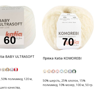
tia BABY ULTRASOFT
Пряжа Katia KOMOREBI
 50% полиамид, 120 м,
50% шерсть, 25% хлопок, 15%
полиамид, 10% мохер, 100 м, 50 гр.
шего качества,
 для достижения
 результатов.