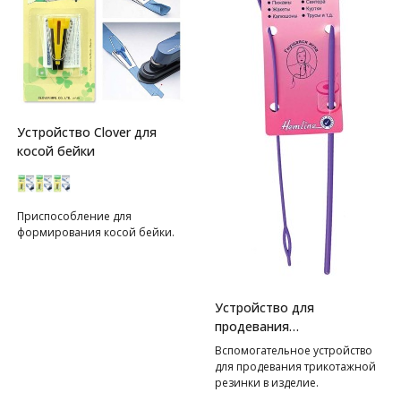
Устройство Clover для
косой бейки
Приспособление для
формирования косой бейки.
Устройство для
продевания
резинки(шнура) в изделие
Вспомогательное устройство
Hemline
для продевания трикотажной
резинки в изделие.