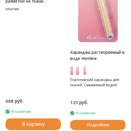
разметки на ткани
HEMLINE
пластик
Карандаш растворяемый в
воде Hemline
Портновский карандаш для
тканей. Смываемый водой.
руб.
668
руб.
125
В наличии
В наличии
В корзину
Подробнее