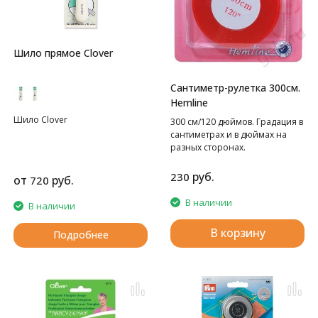
Шило прямое Clover
Сантиметр-рулетка 300см.
Hemline
Шило Clover
300 см/120 дюймов. Градация в
сантиметрах и в дюймах на
разных сторонах.
руб.
230
от
руб.
720
В наличии
В наличии
В корзину
Подробнее