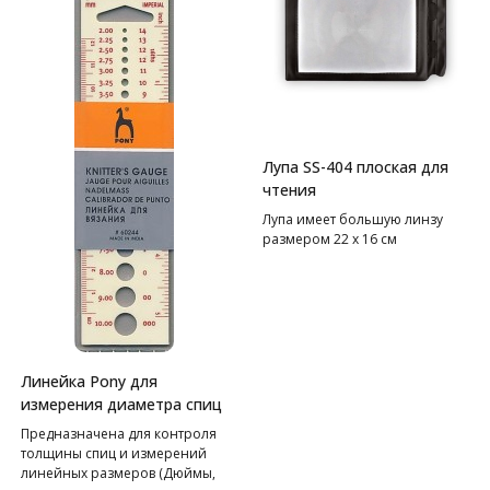
Выдерживает вес 200 грамм —
идеально для разных типов
пряжи.
Лупа SS-404 плоская для
чтения
Лупа имеет большую линзу
размером 22 х 16 см
Линейка Pony для
измерения диаметра спиц
Предназначена для контроля
толщины спиц и измерений
линейных размеров (Дюймы,