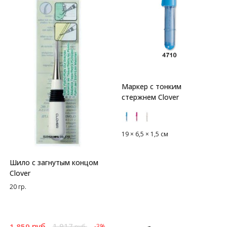
Маркер с тонким
стержнем Clover
19 × 6,5 × 1,5 см
Шило с загнутым концом
Clover
20 гр.
руб.
1 917
1 859
-3%
руб.