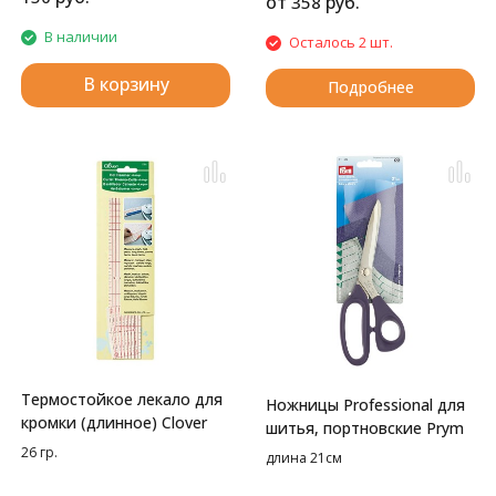
от
руб.
358
В наличии
Осталось 2 шт.
В корзину
Подробнее
Термостойкое лекало для
Ножницы Professional для
кромки (длинное) Clover
шитья, портновские Prym
26 гр.
длина 21см