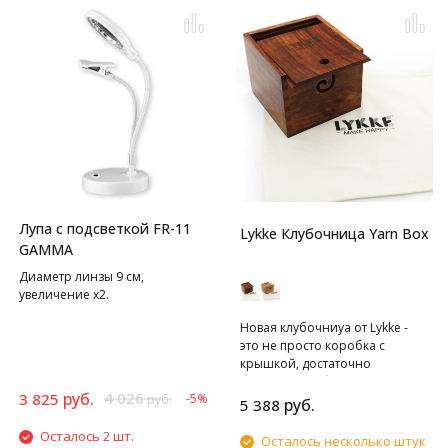
Лупа с подсветкой FR-11
Lykke Клубочница Yarn Box
GAMMA
Диаметр линзы 9 см,
увеличение х2.
Новая клубочниуа от Lykke -
это не просто коробка с
крышкой, достаточно
большая, чтобы вместить
руб.
4 026
3 825
-5%
руб.
моток или несколько мотков
руб.
5 388
пряжи, размером с яйцо
Осталось 2 шт.
дракона. В крышке есть
Осталось несколько штук