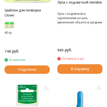
Лупа с подсветкой Hemline
Шаблон для пэчворка
Лупа с подсветкой и
Clover
скреплением на шее,
увеличение объекта в среднем
в 1,5 раза
40 гр.
руб.
985
руб.
748
Осталось 2 шт.
В наличии
В корзину
Подробнее