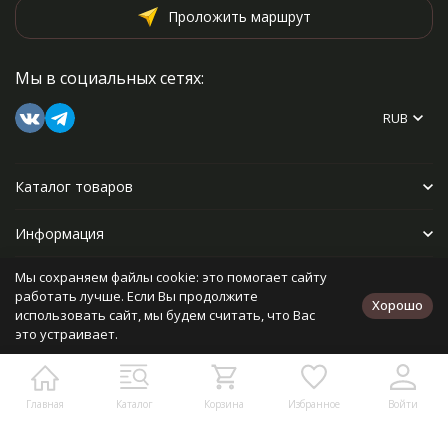
Проложить маршрут
Мы в социальных сетях:
RUB
Каталог товаров
Информация
Мы сохраняем файлы cookie: это помогает сайту
Прочее
работать лучше. Если Вы продолжите
Хорошо
использовать сайт, мы будем считать, что Вас
это устраивает.
Политика персональных данных
Карта сайта
Разработано в
bodysite.ru
Главная
Каталог
Корзина
Избранное
Войти