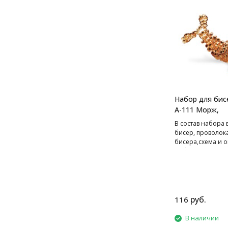
Набор для бис
А-111 Морж,
В cостав набора 
бисер, проволок
бисера,схема и о
работе.
руб.
116
В наличии