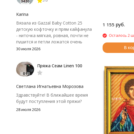
5.0
иногда расслаивается, пришлось
привыкнуть к ней и подобрать
крючок поудобнее.
Karina
Вязала из Gazzal Baby Cotton 25
руб.
1 155
детскую кофточку и прям кайфанула
- ниточка мягкая, ровная, почти не
Осталось 2 ш
пушится и петли ложатся очень
В ко
аккуратно. После стирки полотно
30 июля 2026
осталось приятным и форму не
потеряло, цвет тоже не стал
Пряжа Сеам Linen 100
тусклее. Единственный нюанс -
моточки маленькие, расход лучше
посчитать заранее, а то мне одного
чуть-чуть не хватило))
Светлана Игнатьевна Морозова
Здравствуйте! В ближайшее время
будут поступления этой пряжи?
28 июля 2026