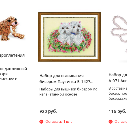
ероплетения
входит: чешский
а для
Набор дл
Набор для вышивания
писание к
А-071 Анг
бисером Паутинка Б-1427
Очаровашки, 18*24 см
В cостав н
Наборы для вышивки бисером по
бисер, пр
напечатанной основе
бисера,сх
работе.
руб.
руб.
920
116
Осталась 1 шт.
Остало