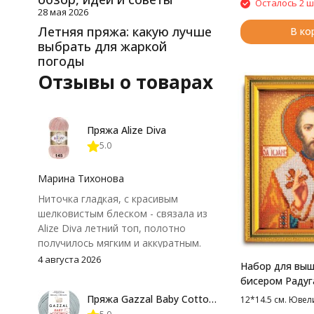
Осталось 2 ш
28 мая 2026
Летняя пряжа: какую лучше
В ко
выбрать для жаркой
погоды
Отзывы о товарах
Пряжа Alize Diva
5.0
Марина Тихонова
Ниточка гладкая, с красивым
шелковистым блеском - связала из
Alize Diva летний топ, полотно
получилось мягким и аккуратным.
Петли хорошо видны, вяжется
4 августа 2026
Набор для вы
довольно быстро, после стирки
бисером Радуг
форма не поплыла. Единственный
Св. Иоанн Злат
Пряжа Gazzal Baby Cotton 25
12*14.5 см. Юве
нюанс - пряжа немного скользит и
см