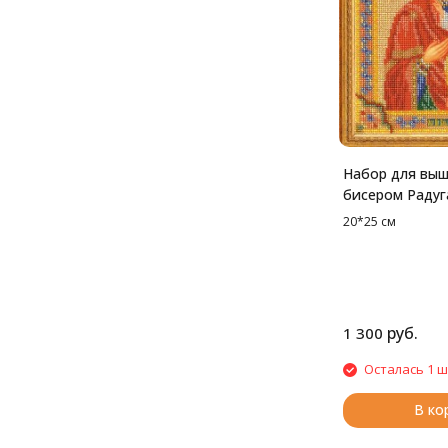
Набор для вы
бисером Радуг
Смоленская бо
20*25 см
20*25 см
руб.
1 300
Осталась 1 ш
В ко