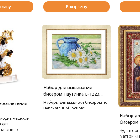
рзину
В корзину
Набор для вышивания
бисером Паутинка Б-1223
Деревенский натюрморт,
Наборы для вышивки бисером по
ероплетения
27*19 см
напечатанной основе
Набор д
входит: чешский
бисером 
а для
Пр.Богор
писание к
Чудотворн
радостей
Матери «Тр