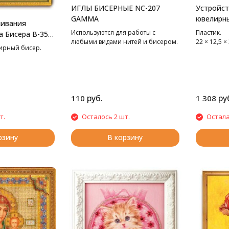
ИГЛЫ БИСЕРНЫЕ NC-207
Устройст
GAMMA
ювелирны
шивания
Clover
Используются для работы с
Пластик.
а Бисера В-352
любыми видами нитей и бисером.
22 × 12,5 ×
*14.5 см
лирный бисер.
руб.
ру
110
1 308
т.
Осталось 2 шт.
Остала
рзину
В корзину