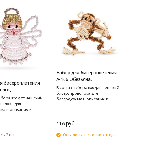
Набор для бисероплетения
А-106 Обезьяна,
я бисероплетения
В cостав набора входит: чешский
елок,
бисер, проволока для
абора входит: чешский
бисера,схема и описание к
оволока для
работе.
ема и описание к
руб.
116
сь 2 шт.
Осталось несколько штук