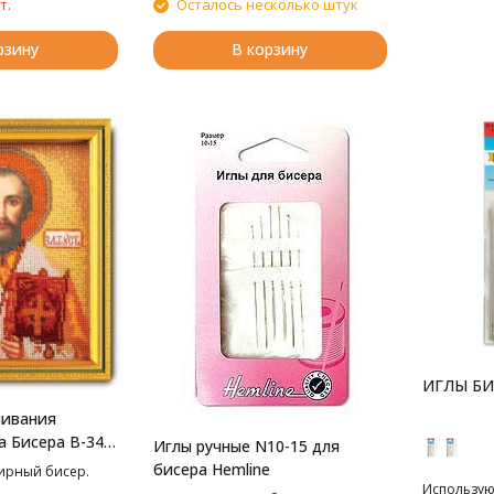
т.
Осталось несколько штук
рзину
В корзину
ИГЛЫ Б
шивания
а Бисера В-347
Иглы ручные N10-15 для
оуст, 12*14.5
бисера Hemline
лирный бисер.
Использую