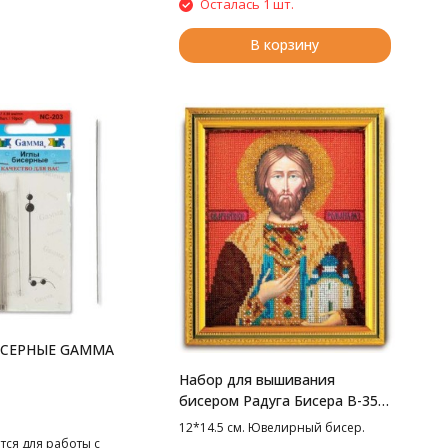
Осталась 1 шт.
В корзину
ИСЕРНЫЕ GAMMA
Набор для вышивания
бисером Радуга Бисера В-350
Св. Роман, 12*14.5 см
12*14.5 см. Ювелирный бисер.
тся для работы с