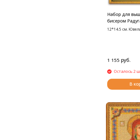
Набор для вы
бисером Радуг
Св. Трифон, 12
12*14.5 см. Юве
руб.
1 155
Осталось 2 ш
В ко