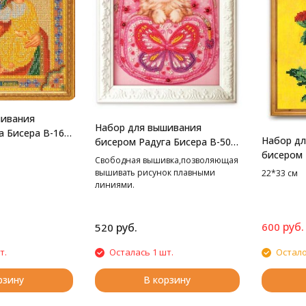
шивания
Набор для вышивания
а Бисера В-163
Набор д
бисером Радуга Бисера В-508
городица,
бисером 
Путешественница, 13*18 см
Свободная вышивка,позволяющая
Фаворит,
вышивать рисунок плавными
22*33 см
линиями.
руб.
руб.
600
520
т.
Осталась 1 шт.
Остало
рзину
В корзину