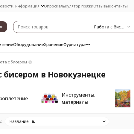
овости, информация
Опрос
Калькулятор пряжи
Отзывы
Контакты
Работа с бисером
ог
етение
Оборудование
Хранение
Фурнитура
ота с бисером
с бисером в Новокузнецке
Инструменты,
роплетение
материалы
:
Название