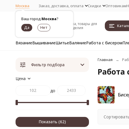
Москва
Заказ, доставка, оплата
Скидки
Оптовикам
Н
Ваш город
Москва
?
Пряжа, товары для
Катал
рукоделия
Вязание
Вышивание
Шитье
Валяние
Работа с бисером
Пл
Главная
Раб
Фильтр подбора
Работа 
Цена
до
Бисе
Сортировать
Показать