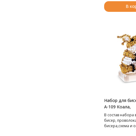
В ко
Набор для бис
А-109 Коала,
В cостав набора 
бисер, проволок
бисера,схема и о
работе.