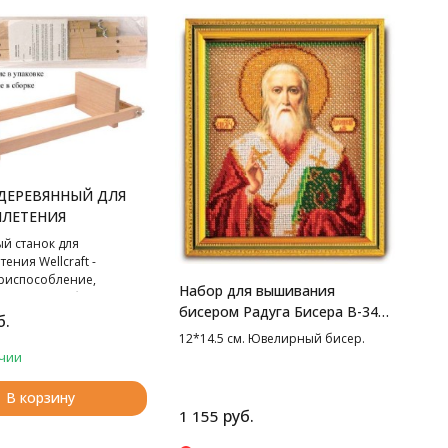
ДЕРЕВЯННЫЙ ДЛЯ
ЛЕТЕНИЯ
й станок для
ения Wellcraft -
риспособление,
Набор для вышивания
оможет Вам быстро и
бисером Радуга Бисера В-346
 создавать самые
б.
Св. Дионисий, 12*14.5 см
тые орнаменты. Размер
12*14.5 см. Ювелирный бисер.
чии
В корзину
руб.
1 155