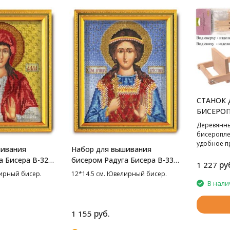
СТАНОК 
БИСЕРОП
Деревянны
бисероплет
удобное п
шивания
Набор для вышивания
которое п
а Бисера В-326
бисером Радуга Бисера В-334
без хлопот
ру
1 227
.5 см
Св. Кристина, 12*14.5 см
замыслова
лирный бисер.
12*14.5 см. Ювелирный бисер.
37,5х10 см.
В нали
руб.
1 155