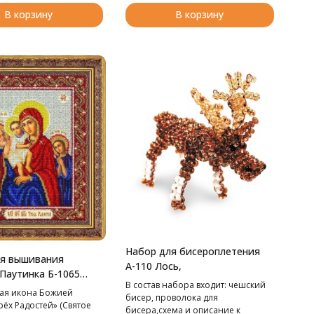
В корзину
В корзину
Набор для бисероплетения
ля вышивания
А-110 Лось,
Паутинка Б-1065
В cостав набора входит: чешский
одица Трех
ая икона Божией
бисер, проволока для
, 20*25 см
ёх Радостей» (Святое
бисера,схема и описание к