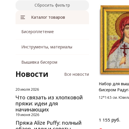
Сбросить фильтр
Каталог товаров
Бисероплетение
Инструменты, материалы
Вышивка бисером
Новости
Все новости
Набор для вы
20 июля 2026
бисером Радуг
Св. Алла, 12*14
Что связать из хлопковой
12*14.5 см. Юве
пряжи: идеи для
начинающих
19 июня 2026
руб.
1 155
Пряжа Alize Puffy: полный
обзор, идеи и советы