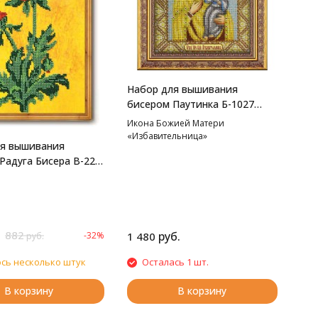
Набор для вышивания
бисером Паутинка Б-1027
Пресвятая Богородица
Икона Божией Матери
Избавительница, 20*25 см
«Избавительница»
ля вышивания
Радуга Бисера В-220
 22*33 см
882
руб.
-32%
1 480
руб.
сь несколько штук
Осталась 1 шт.
В корзину
В корзину