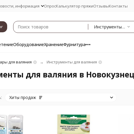
овости, информация
Опрос
Калькулятор пряжи
Отзывы
Контакты
Инструменты для валяния
ог
етение
Оборудование
Хранение
Фурнитура
ары для валяния
Инструменты для валяния
енты для валяния в Новокузне
:
Хиты продаж