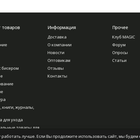
г товаров
Информация
Прочее
Доставка
Клуб MAGIC
ние
О компании
Форум
Новости
Опросы
Оптовикам
Статьи
с бисером
Отзывы
ие
Контакты
ование
ие
ура
, книги, журналы,
а для ухода
альные товары для
ия
 работать лучше. Если Вы продолжите использовать сайт, мы будем с