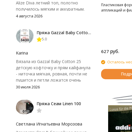
Alize Diva летний топ, полотно
Пластиковая фор
получилось мягким и аккуратным.
аппликаций и фи
Петли хорошо видны, вяжется
4 августа 2026
довольно быстро, после стирки
форма не поплыла. Единственный
Пряжа Gazzal Baby Cotton 25
нюанс - пряжа немного скользит и
5.0
иногда расслаивается, пришлось
привыкнуть к ней и подобрать
руб.
627
крючок поудобнее.
Karina
Вязала из Gazzal Baby Cotton 25
Осталось не
детскую кофточку и прям кайфанула
Подр
- ниточка мягкая, ровная, почти не
пушится и петли ложатся очень
аккуратно. После стирки полотно
30 июля 2026
осталось приятным и форму не
потеряло, цвет тоже не стал
Пряжа Сеам Linen 100
тусклее. Единственный нюанс -
моточки маленькие, расход лучше
посчитать заранее, а то мне одного
чуть-чуть не хватило))
Светлана Игнатьевна Морозова