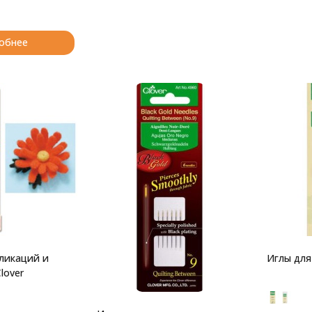
обнее
ликаций и
Иглы для
lover