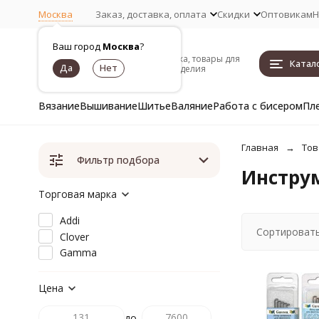
Москва
Заказ, доставка, оплата
Скидки
Оптовикам
Н
Ваш город
Москва
?
Пряжа, товары для
Катал
рукоделия
Вязание
Вышивание
Шитье
Валяние
Работа с бисером
Пл
Главная
Тов
Фильтр подбора
Инструм
Торговая марка
Addi
Сортировать
Clover
Gamma
Цена
до