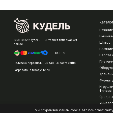
Катало
Вязание
Вышива
2008-2026 © Кудель — Интернет-гипермаркет
Шитье
пряжи
Валяние
RUB
Работа 
Плетен
Политика персональных данных
Карта сайта
Оборуд
Разработано в
bodysite.ru
Хранен
Фурнит
Игрушки
фильмы
Средств
Универс
рукодел
Мы сохраняем файлы cookie: это помогает сайту