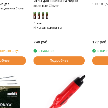
Иглы для квилтинга черно-
ма для
13 × 5 × 0,5
золотые Clover
льцевания Clover
Сталь.
Иглы для квилтинга
руб.
руб.
748
177
сколько штук
В наличии
В нали
обнее
Подробнее