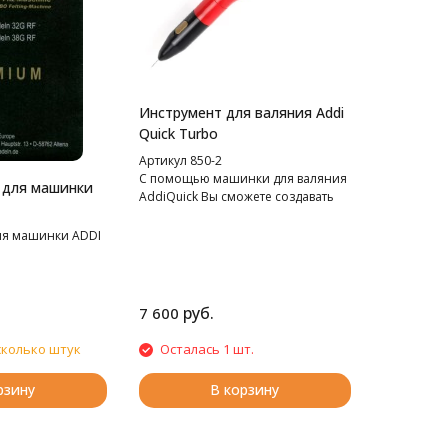
Инструмент для валяния Addi
Quick Turbo
Артикул 850-2
С помощью машинки для валяния
 для машинки
AddiQuick Вы сможете создавать
удивительные вещи.
ля машинки ADDI
руб.
7 600
сколько штук
Осталась 1 шт.
рзину
В корзину