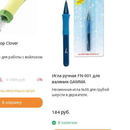
ор Clover
о для работы с войлоком
Игла ручная FN-001 для
б.
1 789
-3%
руб.
валяния GAMMA
Несменная игла №36 для грубой
сь несколько штук
шерсти в держателе.
В корзину
руб.
184
В наличии