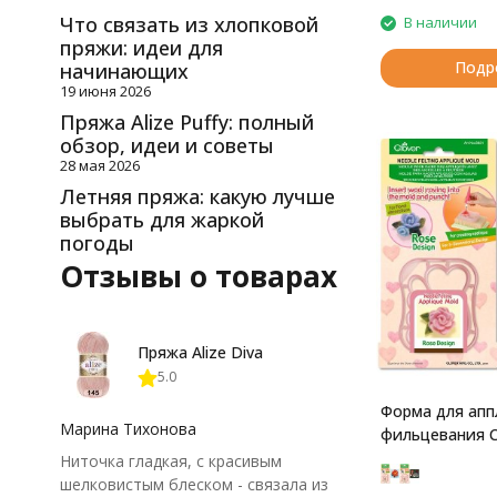
Что связать из хлопковой
В наличии
пряжи: идеи для
Подр
начинающих
19 июня 2026
Пряжа Alize Puffy: полный
обзор, идеи и советы
28 мая 2026
Летняя пряжа: какую лучше
выбрать для жаркой
погоды
Отзывы о товарах
Пряжа Alize Diva
5.0
Форма для апп
Марина Тихонова
фильцевания C
Ниточка гладкая, с красивым
шелковистым блеском - связала из