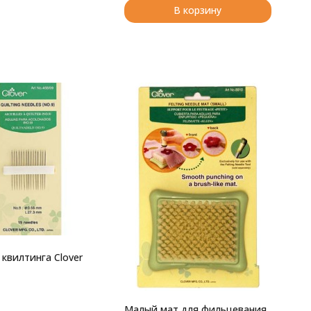
В корзину
 квилтинга Clover
Малый мат для фильцевания