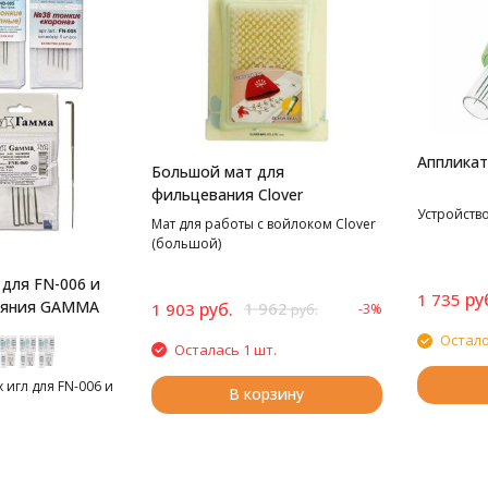
Аппликат
Большой мат для
фильцевания Clover
Устройств
Мат для работы с войлоком Clover
(большой)
 для FN-006 и
ру
1 735
аляния GAMMA
руб.
1 962
1 903
-3%
руб.
Остало
Осталась 1 шт.
игл для FN-006 и
В корзину