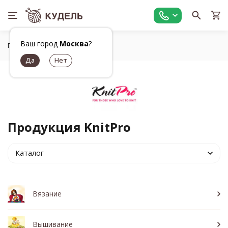
Ваш город
Москва
?
Главная
Бренды
KnitPro
Продукция KnitPro
Каталог
Вязание
Вышивание