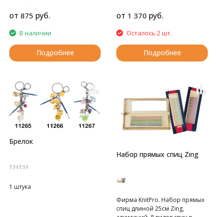
серебристый, 5шт в упаковке
от
руб.
от
руб.
875
1 370
В наличии
Осталось 2 шт.
Подробнее
Подробнее
Брелок
Набор прямых спиц Zing
1 штука
Фирма KnitPro. Набор прямых
спиц длиной 25см Zing,