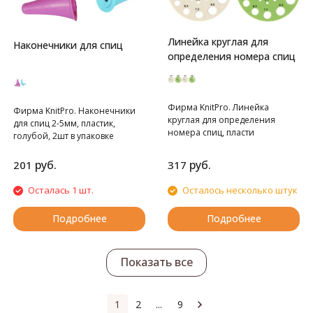
Линейка круглая для
Наконечники для спиц
определения номера спиц
Фирма KnitPro. Линейка
Фирма KnitPro. Наконечники
круглая для определения
для спиц 2-5мм, пластик,
номера спиц, пласти
голубой, 2шт в упаковке
руб.
руб.
201
317
Осталась 1 шт.
Осталось несколько штук
Подробнее
Подробнее
Показать все
1
2
...
9