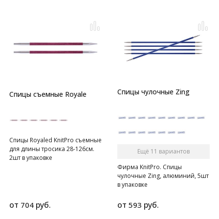
Спицы чулочные Zing
Спицы съемные Royale
Спицы Royaled KnitPro съемные
для длины тросика 28-126см.
Ещё 11 вариантов
2шт в упаковке
Фирма KnitPro. Спицы
чулочные Zing, алюминий, 5шт
в упаковке
от
руб.
от
руб.
704
593