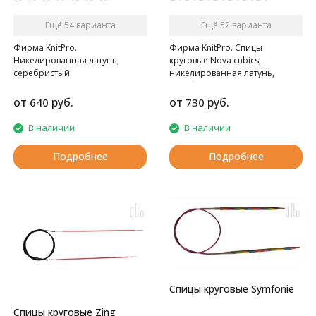
Ещё 54 варианта
Ещё 52 варианта
Фирма KnitPro.
Фирма KnitPro. Спицы
Никелированная латунь,
круговые Nova cubics,
серебристый
никелированная латунь,
серебристый
от
руб.
от
руб.
640
730
В наличии
В наличии
Подробнее
Подробнее
Спицы круговые Symfonie
Спицы круговые Zing