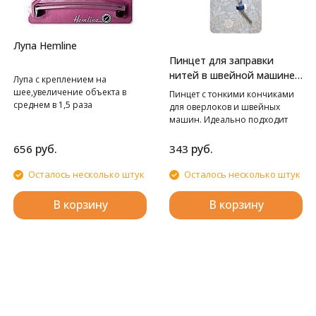
Лупа Hemline
Пинцет для заправки
нитей в швейной машине/
Лупа с креплением на
оверлоке
шее,увеличение объекта в
Пинцет с тонкими кончиками
среднем в 1,5 раза
для оверлоков и швейных
машин. Идеально подходит
для рукоделия и хобби.
руб.
руб.
656
343
Осталось несколько штук
Осталось несколько штук
В корзину
В корзину