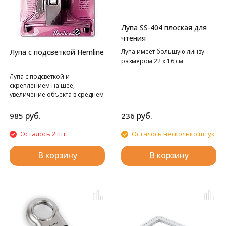
Лупа SS-404 плоская для
чтения
Лупа с подсветкой Hemline
Лупа имеет большую линзу
размером 22 х 16 см
Лупа с подсветкой и
скреплением на шее,
увеличение объекта в среднем
в 1,5 раза
руб.
руб.
985
236
Осталось 2 шт.
Осталось несколько штук
В корзину
В корзину