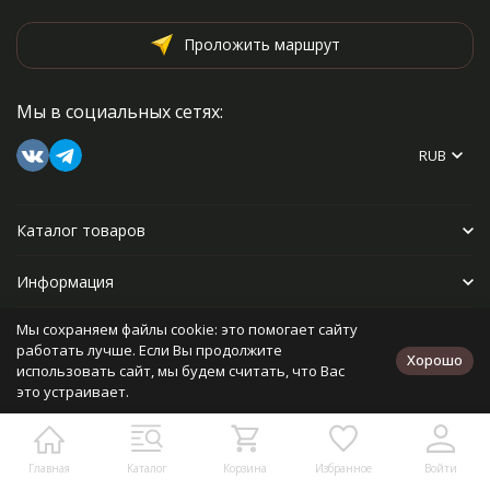
Проложить маршрут
Мы в социальных сетях:
RUB
Каталог товаров
Информация
Мы сохраняем файлы cookie: это помогает сайту
Прочее
работать лучше. Если Вы продолжите
Хорошо
использовать сайт, мы будем считать, что Вас
это устраивает.
Политика персональных данных
Карта сайта
Разработано в
bodysite.ru
Главная
Каталог
Корзина
Избранное
Войти