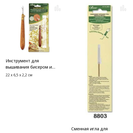
Инструмент для
вышивания бисером и
пайетками
22 х 6,5 х 2,2 см
Сменная игла для