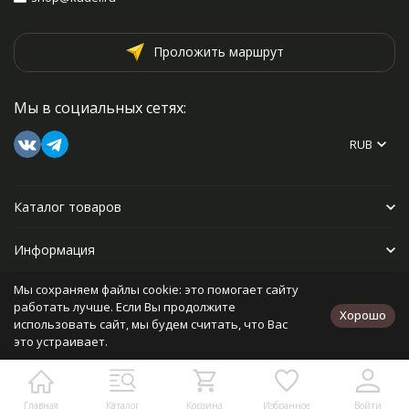
Проложить маршрут
Мы в социальных сетях:
RUB
Каталог товаров
Информация
Мы сохраняем файлы cookie: это помогает сайту
Прочее
работать лучше. Если Вы продолжите
Хорошо
использовать сайт, мы будем считать, что Вас
это устраивает.
Политика персональных данных
Карта сайта
Разработано в
bodysite.ru
Главная
Каталог
Корзина
Избранное
Войти