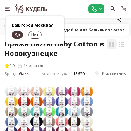
Ваш город
Москва
?
Главная
Все для вязания
Пряжа
Классическая однот
Попробуй! Удобно для больших заказов!
Пряжа Gazzal Baby Cotton в
Новокузнецке
5.0
14 отзывов
К сравнению
Бренд:
Gazzal
Код артикула:
118650