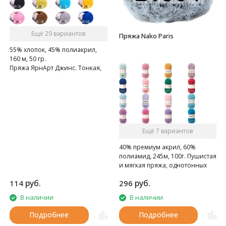
Ещё 29 вариантов
Пряжа Nako Paris
55% хлопок, 45% полиакрил,
160 м, 50 гр.
Пряжа ЯрнАрт Джинс. Тонкая,
мягкая, слегка бархатистая
нитка. Очень приятная на
ощупь.
Ещё 7 вариантов
40% премиум акрил, 60%
полиамид, 245м, 100г. Пушистая
и мягкая пряжа, однотонных
цветов.
руб.
руб.
114
296
В наличии
В наличии
Подробнее
Подробнее