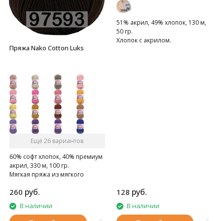
51% акрил, 49% хлопок, 130 м,
50 гр.
Хлопок с акрилом.
Пряжа Nako Cotton Luks
Ещё 26 вариантов
60% софт хлопок, 40% премиум
акрил, 330 м, 100 гр.
Мягкая пряжа из мягкого
хлопка с премиальным
руб.
руб.
260
128
акрилом
В наличии
В наличии