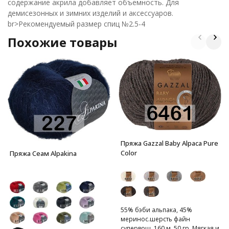
содержание акрила добавляет объемность. Для
демисезонных и зимних изделий и аксессуаров.
br>Рекомендуемый размер спиц №2.5-4
Похожие товары
Пряжа Gazzal Baby Alpaca Pure
Color
Пряжа Сеам Alpakina
55% бэби альпака, 45%
меринос.шерсть файн
супервош, 160 м, 50 гр. Мягкая и