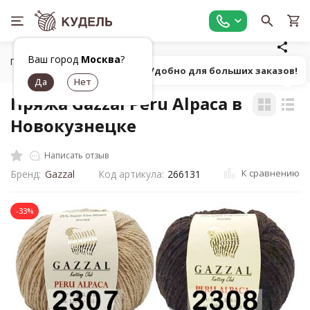
Ваш город
Москва
?
Главная
Все для вязания
Пряжа
Классическая однот
Попробуй! Удобно для больших заказов!
Пряжа Gazzal Peru Alpaca в
Новокузнецке
Написать отзыв
К сравнению
Бренд:
Gazzal
Код артикула:
266131
-33%