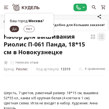
Ваш город
Москва
?
Главная
Товары для вышивания
Наборы для вышивания
Попробуй! Удобно для больших заказов!
Набор для вышивания
Риолис П-061 Панда, 18*15
см в Новокузнецке
Написать отзыв
К сравнению
Бренд:
Риолис
Код артикула:
13319
Шерсть, 7 цветов, рамочный размер: 18*15 см, вышивка:
52*55 кл., канва х/б крупная белая (4 клетки в 1 см).
Цветная схема. Игла не входит в набор. Художник: Анна
Король