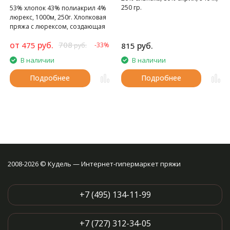
250 гр.
53% хлопок 43% полиакрил 4%
люрекс, 1000м, 250г. Хлопковая
пряжа с люрексом, создающая
весеннее настроение.
от
руб.
708
475
руб.
-33%
815
руб.
В наличии
В наличии
Подробнее
Подробнее
2008-2026 © Кудель — Интернет-гипермаркет пряжи
+7 (495) 134-11-99
+7 (727) 312-34-05