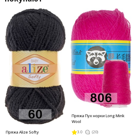
Пряжа Пух норки Long Mink
Wool
Пряжа Alize Softy
3.0
(20)