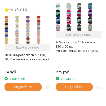
4.0
(119)
Ещё 96 вариантов
90% пух норки, 10% нейлон,
350 м, 50 гр.
Ещё 6 вариантов
Мягкая нежная пряжа с пухом
100% микрополиэстер, 115м,
норки.
50г. Плюшевая пряжа для детей.
руб.
руб.
84
275
В наличии
В наличии
Подробнее
Подробнее