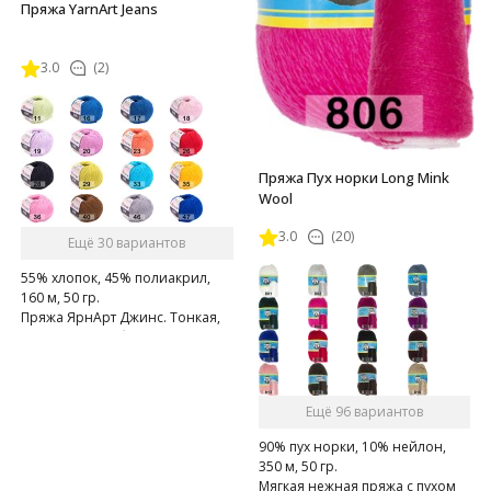
Пряжа YarnArt Jeans
3.0
(2)
Пряжа Пух норки Long Mink
Wool
3.0
(20)
Ещё 30 вариантов
55% хлопок, 45% полиакрил,
160 м, 50 гр.
Пряжа ЯрнАрт Джинс. Тонкая,
мягкая, слегка бархатистая
нитка. Очень приятная на
ощупь.
Ещё 96 вариантов
90% пух норки, 10% нейлон,
350 м, 50 гр.
Мягкая нежная пряжа с пухом