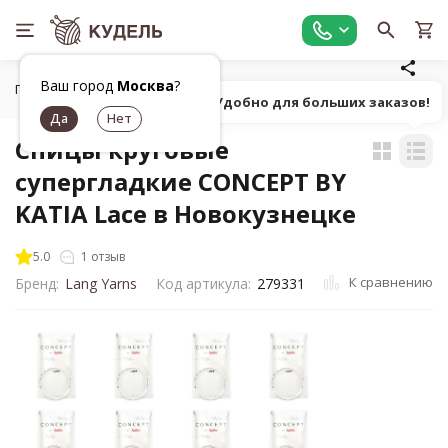
Ваш город
Москва
?
Главная
Все для вязания
Инструменты для вязания
К
Попробуй! Удобно для больших заказов!
Спицы круговые
супергладкие CONCEPT BY
KATIA Lace в Новокузнецке
5.0
1 отзыв
К сравнению
Бренд:
Lang Yarns
Код артикула:
279331