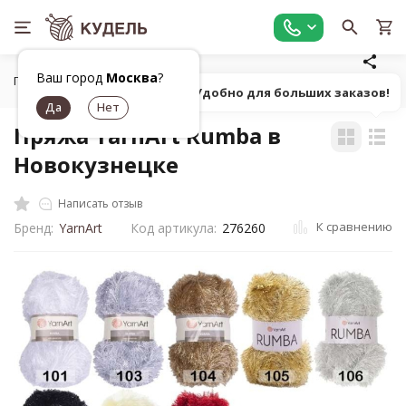
Ваш город
Москва
?
Главная
Все для вязания
Пряжа
Фасонная фантазийн
Попробуй! Удобно для больших заказов!
Пряжа YarnArt Rumba в
Новокузнецке
Написать отзыв
К сравнению
Бренд:
YarnArt
Код артикула:
276260