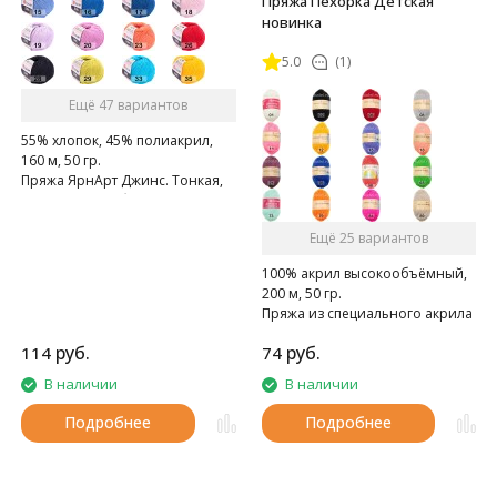
Пряжа Пехорка Детская
новинка
5.0
(1)
Ещё 47 вариантов
55% хлопок, 45% полиакрил,
160 м, 50 гр.
Пряжа ЯрнАрт Джинс. Тонкая,
мягкая, слегка бархатистая
нитка. Очень приятная на
Ещё 25 вариантов
ощупь.
100% акрил высокообъёмный,
200 м, 50 гр.
Пряжа из специального акрила
для детей.
руб.
руб.
114
74
В наличии
В наличии
Подробнее
Подробнее