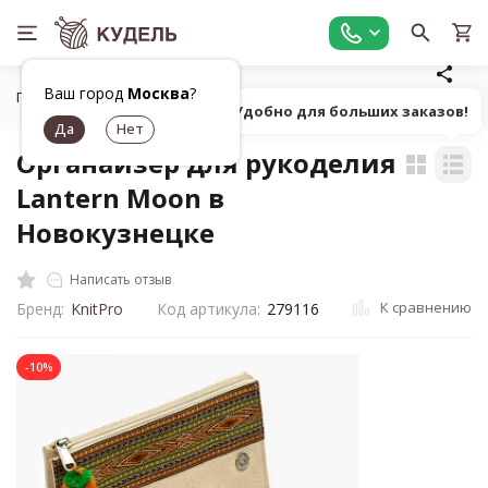
Ваш город
Москва
?
Главная
Органайзеры для рукоделия
Сумка для рукодели
Попробуй! Удобно для больших заказов!
Органайзер для рукоделия
Lantern Moon в
Новокузнецке
Написать отзыв
К сравнению
Бренд:
KnitPro
Код артикула:
279116
-10%