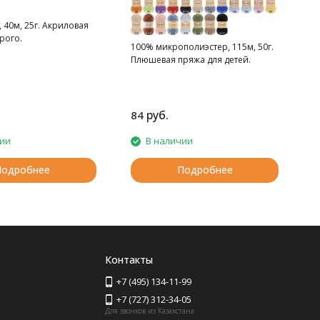
 40м, 25г. Акриловая
рого.
100% микрополиэстер, 115м, 50г.
Плюшевая пряжа для детей.
руб.
84
2
чии
В наличии
Подробнее
Подробнее
Контакты
+7 (495) 134-11-99
+7 (727) 312-34-05
Для звонков из Казахстана