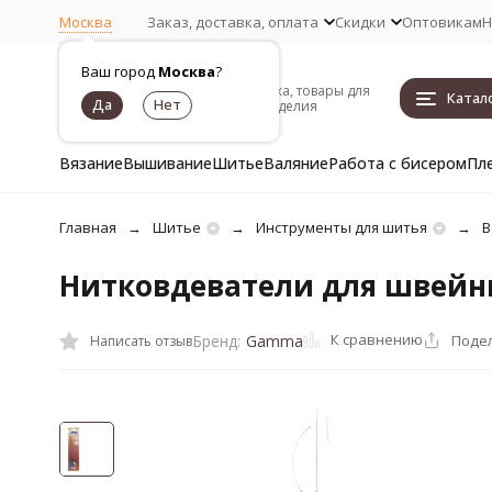
Москва
Заказ, доставка, оплата
Скидки
Оптовикам
Н
Ваш город
Москва
?
Пряжа, товары для
Катал
рукоделия
Вязание
Вышивание
Шитье
Валяние
Работа с бисером
Пл
Главная
Шитье
Инструменты для шитья
В
Нитковдеватели для швейн
К сравнению
Поде
Бренд:
Gamma
Написать отзыв