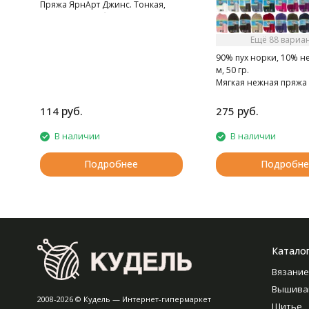
Пряжа ЯрнАрт Джинс. Тонкая,
мягкая, слегка бархатистая нитка.
Очень приятная на ощупь.
Ещё 88 вариа
90% пух норки, 10% н
м, 50 гр.
Мягкая нежная пряжа 
норки.
руб.
руб.
114
275
В наличии
В наличии
Подробнее
Подробне
Катало
Вязание
Вышива
2008-2026 © Кудель — Интернет-гипермаркет
Шитье