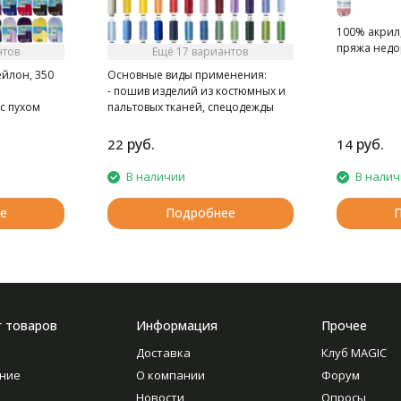
100% акрил,
пряжа недо
нтов
Ещё 17 вариантов
ейлон, 350
Основные виды применения:
- пошив изделий из костюмных и
с пухом
пальтовых тканей, спецодежды
- при швейно-клеевом
скреплении книг в типографии
руб.
руб.
22
14
В наличии
В нали
е
Подробнее
г товаров
Информация
Прочее
Доставка
Клуб MAGIC
ние
О компании
Форум
Новости
Опросы