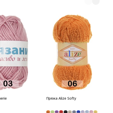
П
C
7
п
П
т
erie
Пряжа Alize Softy