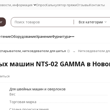
овости, информация
Опрос
Калькулятор пряжи
Отзывы
Контакты
Все категории
ог
етение
Оборудование
Хранение
Фурнитура
спарыватели, нитковдеватели для шитья
Нитковдеватели дл
ых машин NTS-02 GAMMA в Ново
литься
Для швейных машин и оверлоков
Вес
Торговая марка
Страна происхождения