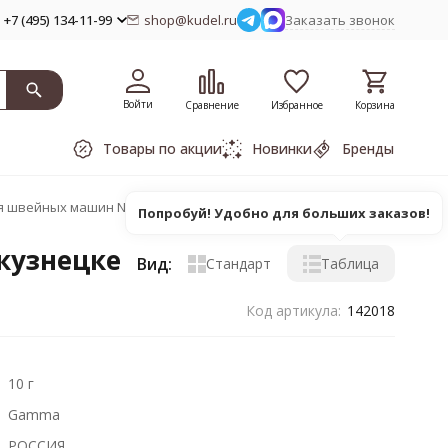
+7 (495) 134-11-99
shop@kudel.ru
Заказать звонок
Войти
Сравнение
Избранное
Корзина
Товары по акции
Новинки
Бренды
я швейных машин NTS-02 GAMMA
Попробуй! Удобно для больших заказов!
кузнецке
Вид:
Стандарт
Таблица
Код артикула:
142018
10 г
Gamma
РОССИЯ