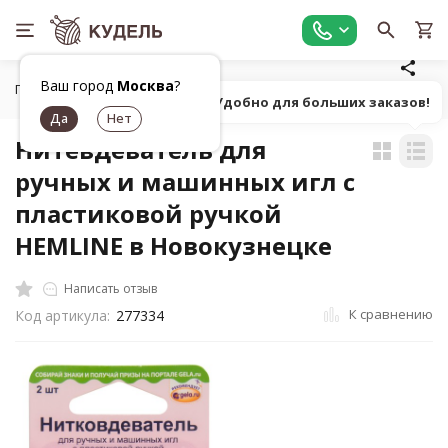
Ваш город
Москва
?
Главная
Шитье
Инструменты для шитья
Вспарывател
Попробуй! Удобно для больших заказов!
Нитевдеватель для
ручных и машинных игл с
пластиковой ручкой
HEMLINE в Новокузнецке
Написать отзыв
К сравнению
Код артикула:
277334