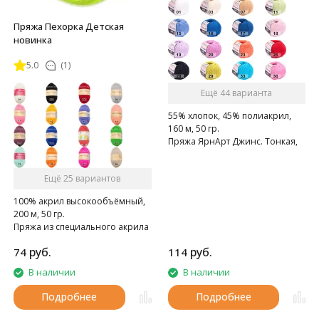
Пряжа Пехорка Детская
новинка
5.0
(1)
Ещё 44 варианта
55% хлопок, 45% полиакрил,
160 м, 50 гр.
Пряжа ЯрнАрт Джинс. Тонкая,
мягкая, слегка бархатистая
нитка. Очень приятная на
Ещё 25 вариантов
ощупь.
100% акрил высокообъёмный,
200 м, 50 гр.
Пряжа из специального акрила
для детей.
руб.
руб.
74
114
В наличии
В наличии
Подробнее
Подробнее