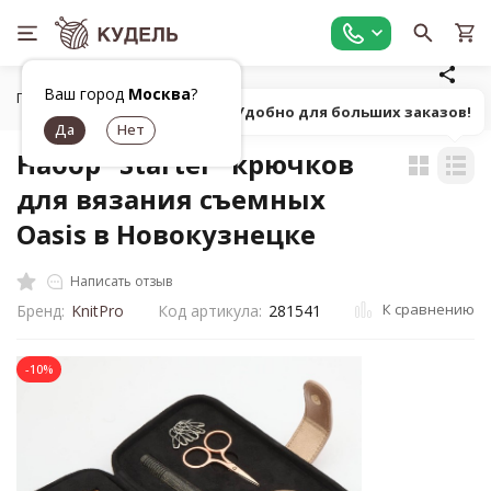
Ваш город
Москва
?
Главная
Все для вязания
Инструменты для вязания
Н
Попробуй! Удобно для больших заказов!
Набор "Starter" крючков
для вязания съемных
Oasis в Новокузнецке
Написать отзыв
К сравнению
Бренд:
KnitPro
Код артикула:
281541
-10%