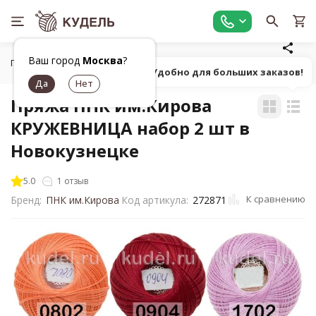
Ваш город
Москва
?
Главная
Все для вязания
Пряжа
Классическая однот
Попробуй! Удобно для больших заказов!
Пряжа ПНК им.Кирова
КРУЖЕВНИЦА набор 2 шт в
Новокузнецке
5.0
1 отзыв
К сравнению
Бренд:
ПНК им.Кирова
Код артикула:
272871