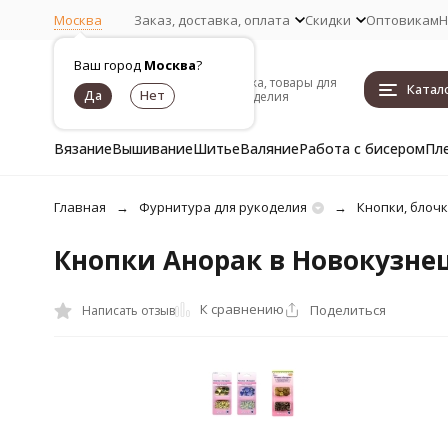
Москва
Заказ, доставка, оплата
Скидки
Оптовикам
Н
Ваш город
Москва
?
Пряжа, товары для
Катал
рукоделия
Вязание
Вышивание
Шитье
Валяние
Работа с бисером
Пл
Главная
Фурнитура для рукоделия
Кнопки, блоч
Кнопки Анорак в Новокузне
К сравнению
Поделиться
Написать отзыв