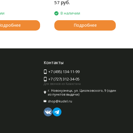
руб.
57
1
чии
В наличии
Подробнее
Подробнее
Контакты
+7 (495) 134-11-99
+7 (727) 312-34-05
Для звонков из Казахстана
г. Новокузнецк, ул. Циолковского, 9 (один
из пунктов выдачи)
shop@kudel.ru