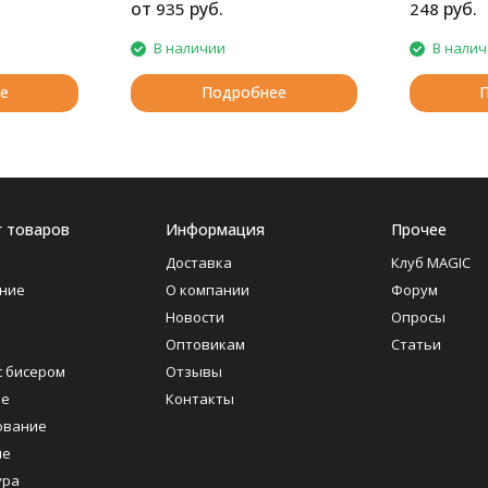
от
руб.
руб.
935
248
В наличии
В нали
е
Подробнее
г товаров
Информация
Прочее
Доставка
Клуб MAGIC
ние
О компании
Форум
Новости
Опросы
Оптовикам
Статьи
с бисером
Отзывы
ие
Контакты
ование
ие
ура