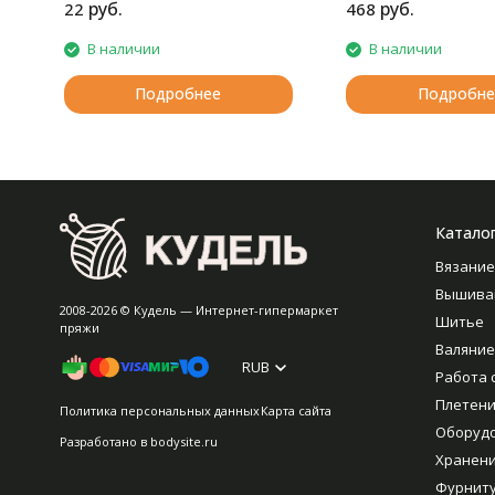
скреплении книг в типографии
руб.
руб.
22
468
В наличии
В наличии
Подробнее
Подробне
Катало
Вязание
Вышива
2008-2026 © Кудель — Интернет-гипермаркет
Шитье
пряжи
Валяние
RUB
Работа 
Плетен
Политика персональных данных
Карта сайта
Оборуд
Разработано в
bodysite.ru
Хранен
Фурнит