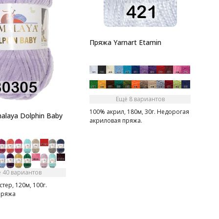
Пряжа Yarnart Etamin
3
1
Н
а
ч
Ещё 8 вариантов
100% акрил, 180м, 30г. Недорогая
alaya Dolphin Baby
акриловая пряжа.
 40 вариантов
тер, 120м, 100г.
пряжа