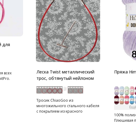
й для
Леска Twist металлический
Пряжа Him
я всех
трос, обтянутый нейлоном
itPro.
Тросик ChiaoGoo из
многожильного стального кабеля
Ещё
с покрытием из красного
100% полиэс
нейлона.
Плюшевая 