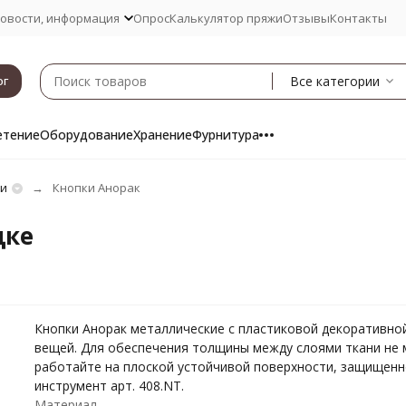
овости, информация
Опрос
Калькулятор пряжи
Отзывы
Контакты
Все категории
ог
етение
Оборудование
Хранение
Фурнитура
ки
Кнопки Анорак
цке
Кнопки Анорак металлические с пластиковой декоративно
вещей. Для обеспечения толщины между слоями ткани не м
работайте на плоской устойчивой поверхности, защищенно
инструмент арт. 408.NT.
Материал