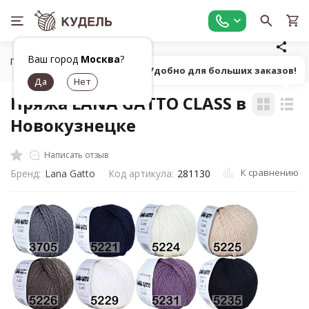
Ваш город
Москва
?
Главная
Все для вязания
Пряжа
Классическая однот
Попробуй! Удобно для больших заказов!
Пряжа LANA GATTO CLASS в
Новокузнецке
Написать отзыв
К сравнению
Бренд:
Lana Gatto
Код артикула:
281130