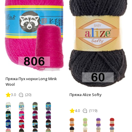
Пряжа Пух норки Long Mink
Wool
Пряжа Alize Softy
3.0
(20)
4.0
(119)