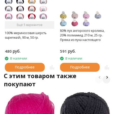
Ещё 5 вариантов
80% пух ангорского кролика,
100% мериносовая шерсть
20% полиамид, 210 м, 25 гр.
superwash, 90 м, 50 гр.
Пряжа из пуха настоящего
ангорского кролика.
руб.
руб.
480
591
В наличии
В наличии
Подробнее
Подробнее
C этим товаром также
покупают