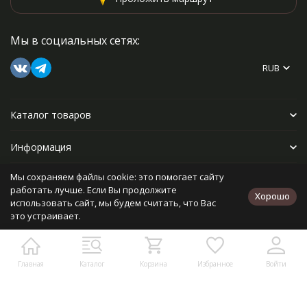
Мы в социальных сетях:
RUB
Каталог товаров
Информация
Мы сохраняем файлы cookie: это помогает сайту
Прочее
работать лучше. Если Вы продолжите
Хорошо
использовать сайт, мы будем считать, что Вас
это устраивает.
Политика персональных данных
Карта сайта
Разработано в
bodysite.ru
Главная
Каталог
Корзина
Избранное
Войти