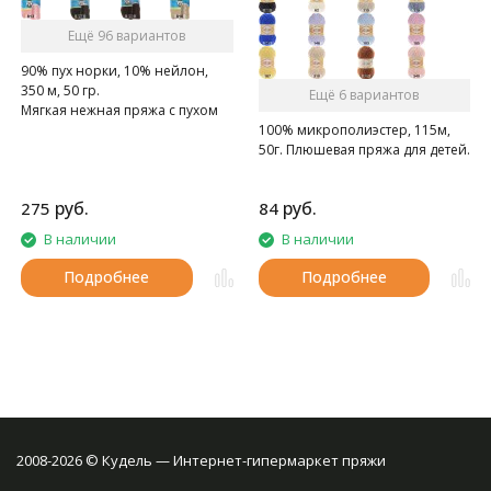
Ещё 96 вариантов
90% пух норки, 10% нейлон,
350 м, 50 гр.
Ещё 6 вариантов
Мягкая нежная пряжа с пухом
100% микрополиэстер, 115м,
норки.
50г. Плюшевая пряжа для детей.
руб.
руб.
275
84
В наличии
В наличии
Подробнее
Подробнее
2008-2026 © Кудель — Интернет-гипермаркет пряжи