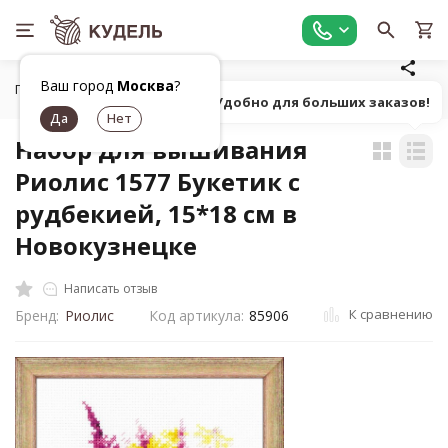
Ваш город
Москва
?
Главная
Товары для вышивания
Наборы для вышивания
Попробуй! Удобно для больших заказов!
Набор для вышивания
Риолис 1577 Букетик с
рудбекией, 15*18 см в
Новокузнецке
Написать отзыв
К сравнению
Бренд:
Риолис
Код артикула:
85906