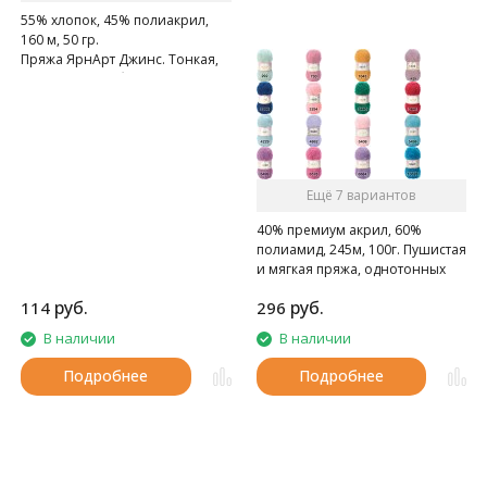
55% хлопок, 45% полиакрил,
160 м, 50 гр.
Пряжа ЯрнАрт Джинс. Тонкая,
мягкая, слегка бархатистая
нитка. Очень приятная на
ощупь.
Ещё 7 вариантов
40% премиум акрил, 60%
полиамид, 245м, 100г. Пушистая
и мягкая пряжа, однотонных
цветов.
руб.
руб.
114
296
В наличии
В наличии
Подробнее
Подробнее