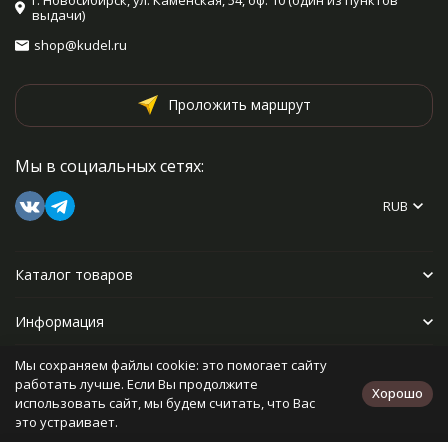
г. Новосибирск, ул. Каменская, 54, оф. 10 (один из пунктов
выдачи)
shop@kudel.ru
Проложить маршрут
Мы в социальных сетях:
RUB
Каталог товаров
Информация
Мы сохраняем файлы cookie: это помогает сайту
Прочее
работать лучше. Если Вы продолжите
Хорошо
использовать сайт, мы будем считать, что Вас
это устраивает.
Политика персональных данных
Карта сайта