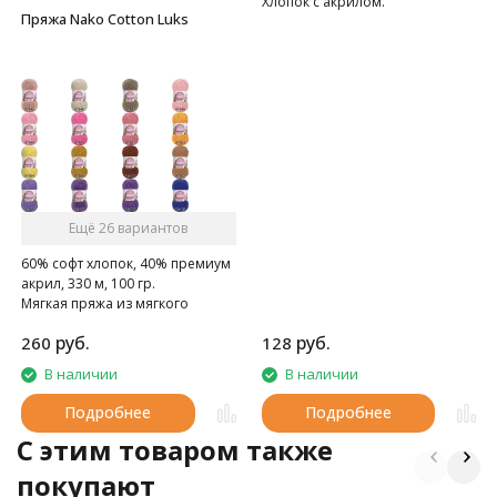
Хлопок с акрилом.
Пряжа Nako Cotton Luks
Ещё 26 вариантов
60% софт хлопок, 40% премиум
акрил, 330 м, 100 гр.
Мягкая пряжа из мягкого
хлопка с премиальным
руб.
руб.
260
128
акрилом
В наличии
В наличии
Подробнее
Подробнее
C этим товаром также
покупают