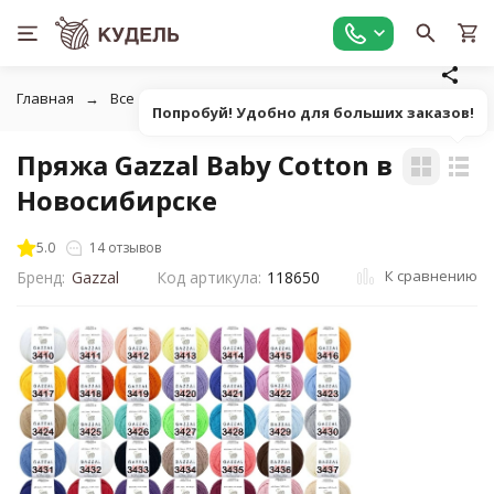
Главная
Все для вязания
Пряжа
Классическая однот
Попробуй! Удобно для больших заказов!
Пряжа Gazzal Baby Cotton в
Новосибирске
5.0
14 отзывов
К сравнению
Бренд:
Gazzal
Код артикула:
118650