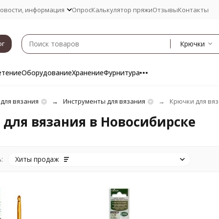
овости, информация
Опрос
Калькулятор пряжи
Отзывы
Контакты
Крючки
ог
етение
Оборудование
Хранение
Фурнитура
 для вязания
Инструменты для вязания
Крючки для вя
для вязания в Новосибирске
:
Хиты продаж