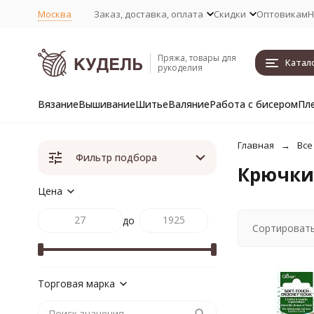
Москва
Заказ, доставка, оплата
Скидки
Оптовикам
Н
Пряжа, товары для
Катал
рукоделия
Вязание
Вышивание
Шитье
Валяние
Работа с бисером
Пл
Главная
Все
Фильтр подбора
Крючки 
Цена
до
Сортировать
Торговая марка