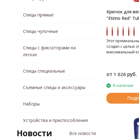
Крючок для вя
Спицы прямые
"Etimo Red" Tul
Спицы чулочные
Этот премиальны
создан с целью 
Спицы с фиксаторами на
максимальный к
лесках
качество при вяз
Спицы специальные
от
руб.
1 026
В наличии
Съемные спицы и аксессуары
Подр
Наборы
Устройства и приспособления
Новости
Все новости