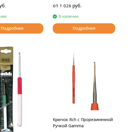
уб.
от
руб.
1 026
чии
В наличии
Подробнее
Подробнее
Крючок Rch с Прорезиненной
Ручкой Gamma