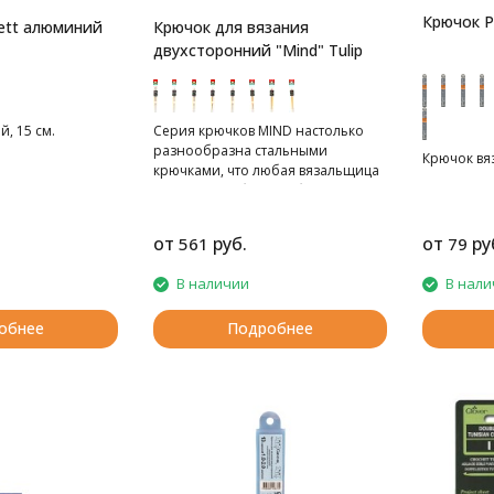
Крючок P
ett алюминий
Крючок для вязания
двухсторонний "Mind" Tulip
, 15 см.
Серия крючков MIND настолько
разнообразна стальными
Крючок вяз
крючками, что любая вязальщица
сможет подобрать себе нужный
вариант.
от
руб.
от
ру
561
79
В наличии
В нали
обнее
Подробнее