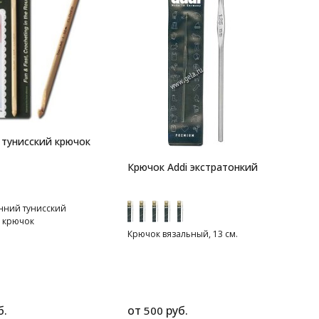
тунисский крючок
Крючок Addi экстратонкий
нний тунисский
 крючок
Крючок вязальный, 13 см.
б.
от
руб.
500