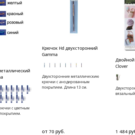
Крючок Hd двухсторонний
Gamma
Двойной 
Clover
металлический
Двухсторонние металлическию
ma
крючки с анодированным
покрытием. Длина 13 см.
Двухсторо
вязальный
рючки с цветным
покрытием.
от
руб.
ру
70
1 484