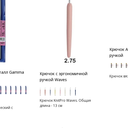
Крючок A
ручкой
еталл Gamma
Крючок с эргономичной
Крючок вяз
ручкой Waves
Крючок KnitPro Waves. Общая
длина - 13 см
еский с