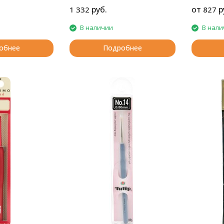
руб.
от
р
1 332
827
В наличии
В нали
обнее
Подробнее