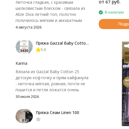
от
руб.
67
Ниточка гладкая, с красивым
шелковистым блеском - связала из
В наличии
Alize Diva летний топ, полотно
получилось мягким и аккуратным.
Подр
Петли хорошо видны, вяжется
4 августа 2026
довольно быстро, после стирки
форма не поплыла. Единственный
Пряжа Gazzal Baby Cotton 25
нюанс - пряжа немного скользит и
5.0
иногда расслаивается, пришлось
привыкнуть к ней и подобрать
крючок поудобнее.
Karina
Вязала из Gazzal Baby Cotton 25
детскую кофточку и прям кайфанула
- ниточка мягкая, ровная, почти не
пушится и петли ложатся очень
аккуратно. После стирки полотно
30 июля 2026
осталось приятным и форму не
потеряло, цвет тоже не стал
Пряжа Сеам Linen 100
тусклее. Единственный нюанс -
моточки маленькие, расход лучше
посчитать заранее, а то мне одного