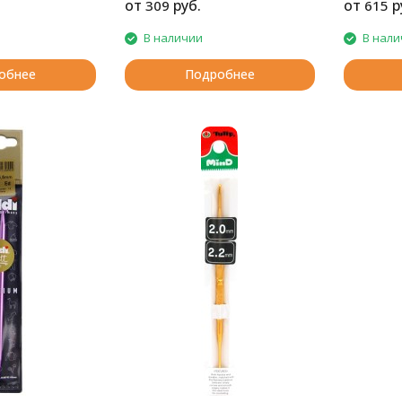
от
руб.
от
р
309
615
В наличии
В нали
обнее
Подробнее