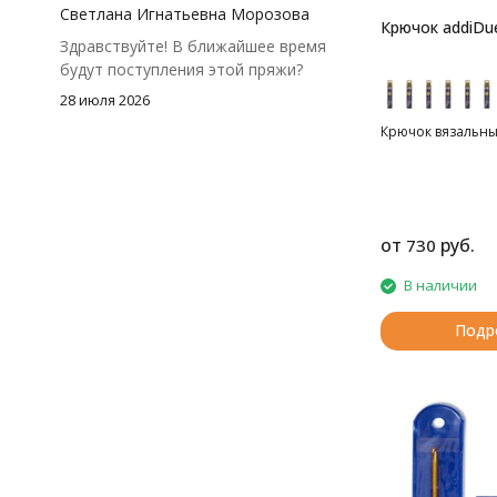
чуть-чуть не хватило))
Светлана Игнатьевна Морозова
Крючок addiDu
Здравствуйте! В ближайшее время
будут поступления этой пряжи?
28 июля 2026
Крючок вязальный
от
руб.
730
В наличии
Подр