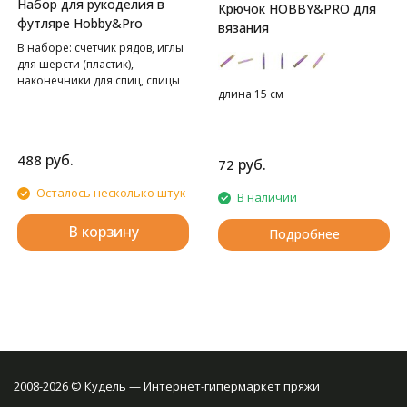
Набор для рукоделия в
Крючок HOBBY&PRO для
футляре Hobby&Pro
вязания
В наборе: счетчик рядов, иглы
для шерсти (пластик),
наконечники для спиц, спицы
длина 15 см
вспомогательные для вязания
косичек пластик, булавки для
вязания, сантиметровая лента,
маркировщики петель.
руб.
488
руб.
72
Осталось несколько штук
В наличии
В корзину
Подробнее
2008-2026 © Кудель — Интернет-гипермаркет пряжи