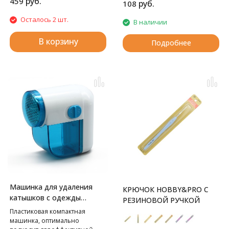
руб.
459
руб.
108
Осталось 2 шт.
В наличии
В корзину
Подробнее
Машинка для удаления
КРЮЧОК HOBBY&PRO С
катышков с одежды
РЕЗИНОВОЙ РУЧКОЙ
Hobby&Pro
Пластиковая компактная
машинка, оптимально