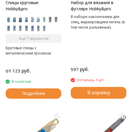
Спицы круговые
Набор для вязания в
Hobby&pro
футляре Hobby&pro
В наборе наконечники для
спиц, маркировщики петель (в
том числе разъемные),
счетчики петель,
металлические закрытые
Ещё 7 вариантов
булавки.
Круговые спицы с
металлическим тросиком
руб.
597
от
руб.
123
Осталась 1 шт.
В наличии
В корзину
Подробнее