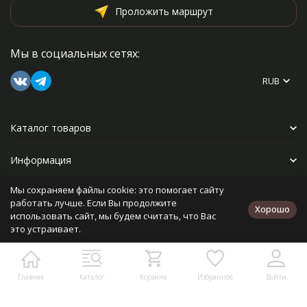
Проложить маршрут
Мы в социальных сетях:
RUB
Каталог товаров
Информация
Мы сохраняем файлы cookie: это помогает сайту
Прочее
работать лучше. Если Вы продолжите
Хорошо
использовать сайт, мы будем считать, что Вас
это устраивает.
Политика персональных данных
Карта сайта
Разработано в
bodysite.ru
Главная
Каталог
Корзина
Избранное
Войти