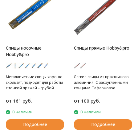
Спицы носочные
Спицы прямые Hobby&pro
Hobby&pro
Металлические спицы хорошо
Легкие спицы из практичного
скользят, подходят для работы
алюминия. С закругленными
с тонкой пряжей – грубой
концами. Тефлоновое
шерстяной, из
покрытие обеспечивает
немерсеризованного хлопка,
гладкое скольжение пряжи.
от
руб.
от
руб.
161
100
акриловой. Традиционно
Ограничитель на спице
используются для вязания
препятствует соскальзыванию
В наличии
В наличии
носков, чулков, гетр,
петель.
воротничков, рукавов, других
Подробнее
Подробнее
вещей и деталей в круговой
технике.