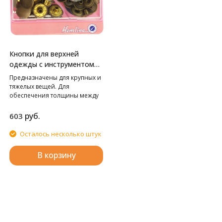
Кнопки для верхней
одежды с инструментом
для установки HEMLINE
Предназначены для крупных и
тяжелых вещей. Для
обеспечения толщины между
слоями ткани не менее 1-2 мм
используйте подкладочную
руб.
603
ткань. Внимание! Слишком
сильные удары молотка могут
Осталось несколько штук
повредить поверхность
кнопки! Всегда работайте на
В корзину
плоской устойчивой
поверхности, защищенной
куском картона!