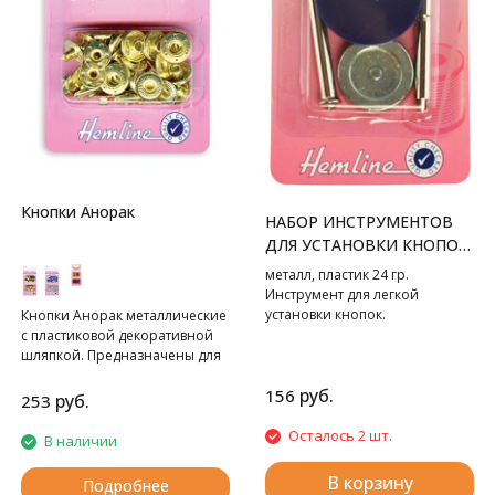
Кнопки Анорак
НАБОР ИНСТРУМЕНТОВ
ДЛЯ УСТАНОВКИ КНОПОК
ТИП "C"
металл, пластик 24 гр.
Инструмент для легкой
установки кнопок.
Кнопки Анорак металлические
с пластиковой декоративной
шляпкой. Предназначены для
крупных и тяжелых вещей. Для
руб.
156
обеспечения толщины между
руб.
253
слоями ткани не менее 1-2 мм
используйте подкладочную
Осталось 2 шт.
В наличии
ткань. Всегда работайте на
плоской устойчивой
В корзину
Подробнее
поверхности, защищенной