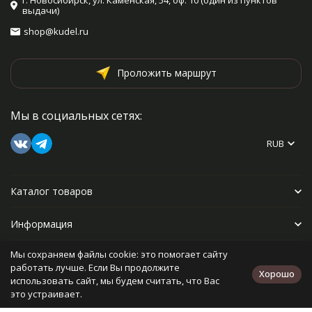
г. Новосибирск, ул. Каменская, 54, оф. 10 (один из пунктов
выдачи)
shop@kudel.ru
Проложить маршрут
Мы в социальных сетях:
RUB
Каталог товаров
Информация
Мы сохраняем файлы cookie: это помогает сайту
Прочее
работать лучше. Если Вы продолжите
Хорошо
использовать сайт, мы будем считать, что Вас
это устраивает.
Политика персональных данных
Карта сайта