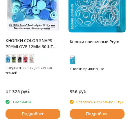
KНОПКИ COLOR SNAPS
Кнопки пришивные Prym
PRYMLOVE 12ММ 30ШТ
PRYM
предназначены для легких
Кнопки пришивные
тканей
от
руб.
руб.
325
356
В наличии
Осталось несколько штук
Подробнее
Подробнее