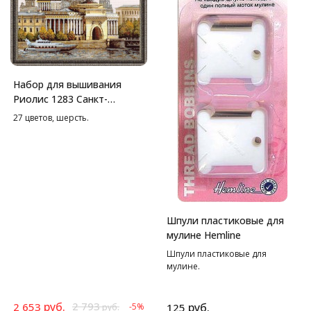
Набор для вышивания
Риолис 1283 Санкт-
петербург.
27 цветов, шерсть.
Адмиралтейская
набережная, 40*40 см
Шпули пластиковые для
мулине Hemline
Шпули пластиковые для
мулине.
руб.
2 793
2 653
руб.
-5%
125
руб.