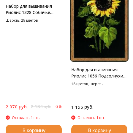
Набор для вышивания
Риолис 1328 Собачье
семейство, 40*30 см
Шерсть, 29 цветов.
Набор для вышивания
Риолис 1056 Подсолнухи
на черной канве, 25*50 см
18 цветов, шерсть.
руб.
2 134
2 070
руб.
-3%
1 156
руб.
Осталась 1 шт.
Осталась 1 шт.
В корзину
В корзину