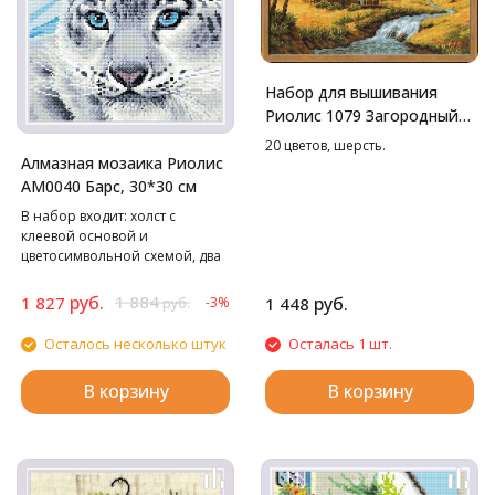
Набор для вышивания
Риолис 1079 Загородный
пейзаж. Осень, 38*26 см
20 цветов, шерсть.
Алмазная мозаика Риолис
АМ0040 Барс, 30*30 см
В набор входит: холст с
клеевой основой и
цветосимвольной схемой, два
лотка, пинцет в мягком чехле,
стилус, воск, маркированные
руб.
1 884
1 827
руб.
-3%
1 448
руб.
пакетики со стразами. Cтразы
квадратные: 12 цветов
Осталось несколько штук
Осталась 1 шт.
В корзину
В корзину