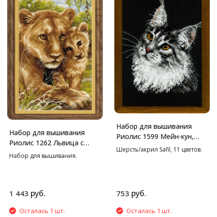
Набор для вышивания
Набор для вышивания
Риолис 1599 Мейн-кун,
Риолис 1262 Львица с
21*30 см
Шерсть/акрил Safil, 11 цветов.
львенком, 22*38 см
Набор для вышивания.
руб.
руб.
1 443
753
Осталась 1 шт.
Осталась 1 шт.