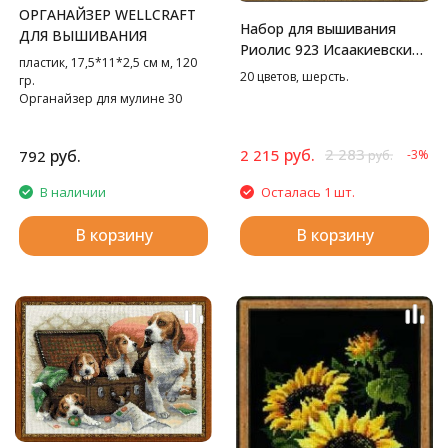
ОРГАНАЙЗЕР WELLCRAFT
Набор для вышивания
ДЛЯ ВЫШИВАНИЯ
Риолис 923 Исаакиевский
пластик, 17,5*11*2,5 см м, 120
собор, 46*40 см
20 цветов, шерсть.
гр.
Органайзер для мулине 30
цветов
руб.
2 283
руб.
2 215
792
-3%
руб.
В наличии
Осталась 1 шт.
В корзину
В корзину