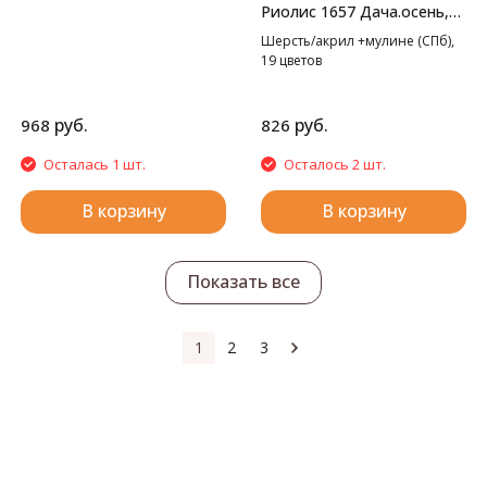
Риолис 1657 Дача.осень,
20*30 см
Шерсть/акрил +мулине (СПб),
19 цветов
руб.
руб.
968
826
Осталась 1 шт.
Осталось 2 шт.
В корзину
В корзину
Показать все
1
2
3