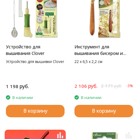
Устройство для
Инструмент для
вышивания Clover
вышивания бисером и
пайетками
Устройство для вышивки Clover
22 х 6,5 х 2,2 см
руб.
2 171
руб.
2 106
1 198
-3%
руб.
В наличии
В наличии
В корзину
В корзину