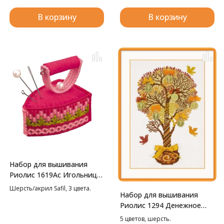
В корзину
В корзину
Набор для вышивания
Риолис 1619Ас Игольница
Утюжок, 5,5*3,5*5 см
Шерсть/акрил Safil, 3 цвета.
Набор для вышивания
Риолис 1294 Денежное
дерево, 21*30 см
5 цветов, шерсть.