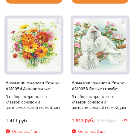
Алмазная мозаика Риолис
Алмазная мозаика Риолис
АМ0054 Акварельные
АМ0058 Белые голуби,
герберы, 30*30 см
30*30 см
В набор входит: холст с
В набор входит: холст с
клеевой основой и
клеевой основой и
цветосимвольной схемой, два
цветосимвольной схемой, два
лотка, пинцет в мягком чехле,
лотка, пинцет в мягком чехле,
стилус, воск, маркированные
стилус, воск, маркированные
руб.
1 972
руб.
1 913
1 411
-3%
руб.
пакетики со стразами. Cтразы
пакетики со стразами. Cтразы
квадратные: 27 цветов
квадратные: 26 цветов
Осталась 1 шт.
Осталось 2 шт.