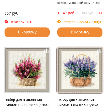
цветосимвольной схемой, два
лотка, пинцет в мягком чехле,
стилус, воск, маркированные
руб.
1 904
руб.
1 847
557
-3%
руб.
пакетики со стразами. Cтразы
квадратные: 27 цветов
Осталось 2 шт.
Осталось несколько штук
В корзину
В корзину
Набор для вышивания
Набор для вышивания
Риолис 1324 Шотландский
Риолис 1404 Французская