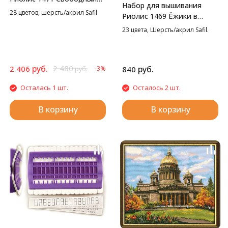
Набор для вышивания
полет, 50*40 см
28 цветов, шерсть/акрил Safil
Риолис 1469 Ёжики в
бруснике, 25*25 см
23 цвета, Шерсть/акрил Safil.
руб.
2 480
2 406
руб.
-3%
840
руб.
Осталась 1 шт.
Осталось 2 шт.
В корзину
В корзину