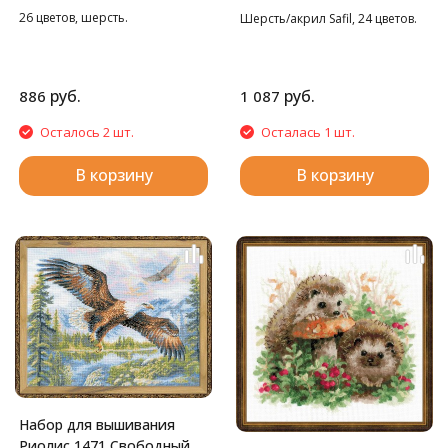
вереск, 25*25 см
лаванда, 25*25 см
26 цветов, шерсть.
Шерсть/акрил Safil, 24 цветов.
руб.
руб.
886
1 087
Осталось 2 шт.
Осталась 1 шт.
В корзину
В корзину
Набор для вышивания
Риолис 1471 Свободный