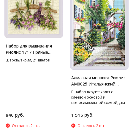
Набор для вышивания
Риолис 1717 Пряные
травы, 30*24 см
Шерсть/акрил, 21 цветов
Алмазная мозаика Риолис
АМ0025 Итальянский
дворик, 27*38 см
В набор входит: холст с
клеевой основой и
цветосимвольной схемой, два
лотка, пинцет в мягком чехле,
стилус, воск, маркированные
руб.
руб.
840
1 516
пакетики со стразами. Cтразы
квадратные: 20 цветов
Осталось 2 шт.
Осталось 2 шт.