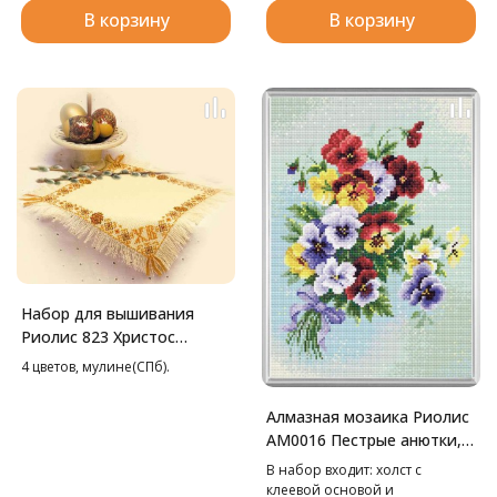
В корзину
В корзину
Набор для вышивания
Риолис 823 Христос
Воскресе Салфетка, 26*26
4 цветов, мулине(СПб).
см
Алмазная мозаика Риолис
АМ0016 Пестрые анютки,
27*38 см
В набор входит: холст с
клеевой основой и