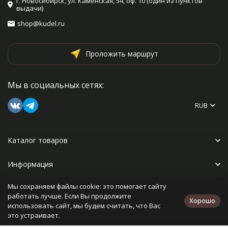
г. Новосибирск, ул. Каменская, 54, оф. 10 (один из пунктов
выдачи)
shop@kudel.ru
Проложить маршрут
Мы в социальных сетях:
RUB
Каталог товаров
Информация
Мы сохраняем файлы cookie: это помогает сайту
Прочее
работать лучше. Если Вы продолжите
Хорошо
использовать сайт, мы будем считать, что Вас
это устраивает.
Политика персональных данных
Карта сайта