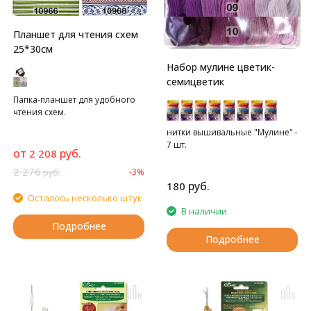
Планшет для чтения схем
25*30см
Набор мулине цветик-
семицветик
Папка-планшет для удобного
чтения схем.
нитки вышивальные "Мулине" -
7 шт.
от
руб.
2 208
2 276
-3%
руб.
руб.
180
Осталось несколько штук
В наличии
Подробнее
Подробнее