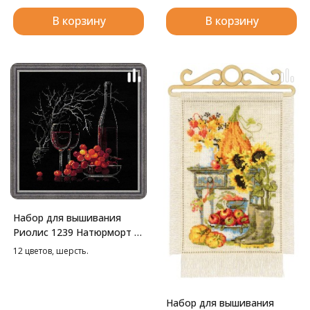
В корзину
В корзину
Набор для вышивания
Риолис 1239 Натюрморт с
красным вином, 30*30 см
12 цветов, шерсть.
Набор для вышивания