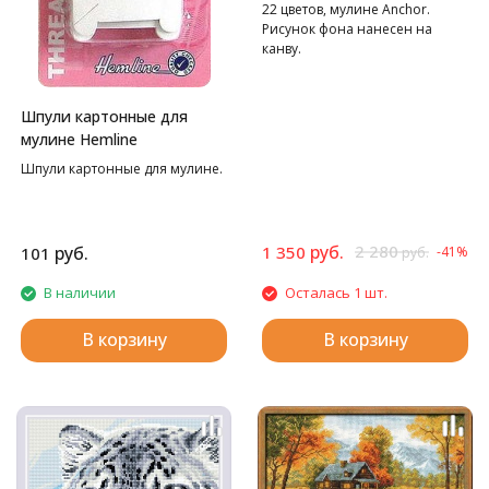
30*40 см
22 цветов, мулине Anchor.
Рисунок фона нанесен на
канву.
Шпули картонные для
мулине Hemline
Шпули картонные для мулине.
руб.
2 280
руб.
1 350
101
-41%
руб.
В наличии
Осталась 1 шт.
В корзину
В корзину