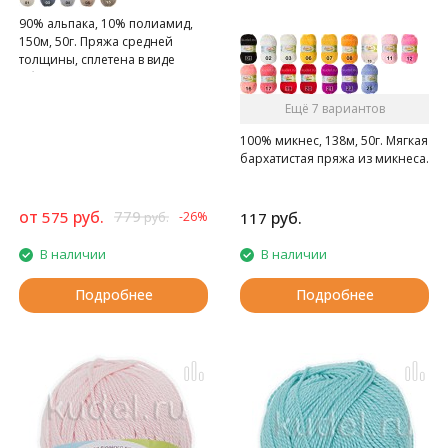
90% альпака, 10% полиамид,
150м, 50г. Пряжа средней
толщины, сплетена в виде
объемной цепочки/косы.
Ещё 7 вариантов
100% микнес, 138м, 50г. Мягкая
бархатистая пряжа из микнеса.
от
руб.
779
575
руб.
-26%
117
руб.
В наличии
В наличии
Подробнее
Подробнее