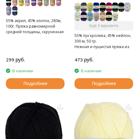
55% акрил, 45% хлопок, 280м,
Ещё 3 варианта
100г. Пряжа равномерной
средней толщины, скрученная
55% пух кролика, 45% нейлон,
из четырех нитей.
300 м, 50 гр.
Нежная и пушистая пряжа из
пуха кроликов ангорской
породы
руб.
руб.
299
473
В наличии
В наличии
Подробнее
Подробнее