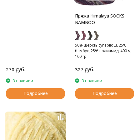
Пряжа Himalaya SOCKS
BAMBOO
50% шерсть cупервош, 25%
бамбук, 25% полиамид, 400 м,
100 гр.
Тонкая носочная пряжа с
бамбуком
руб.
руб.
270
327
В наличии
В наличии
Подробнее
Подробнее