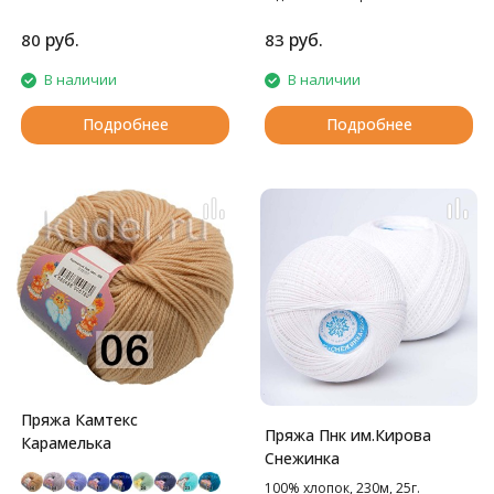
Прекрасное решение для
вязания детских изделий.
руб.
руб.
80
83
В наличии
В наличии
Подробнее
Подробнее
Пряжа Камтекс
Пряжа Пнк им.Кирова
Карамелька
Снежинка
100% хлопок, 230м, 25г.