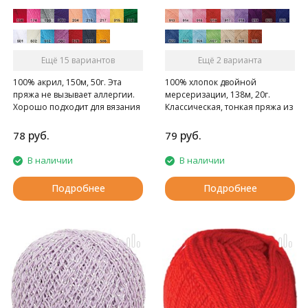
Ещё 15 вариантов
Ещё 2 варианта
100% акрил, 150м, 50г. Эта
100% хлопок двойной
пряжа не вызывает аллергии.
мерсеризации, 138м, 20г.
Хорошо подходит для вязания
Классическая, тонкая пряжа из
моделей для детей.
хлопка, нить с глянцевым
отливом, для вязания кружева,
руб.
руб.
78
79
скатертей, штор, вышивания,
для вязания ажурной одежды.
В наличии
В наличии
Подробнее
Подробнее