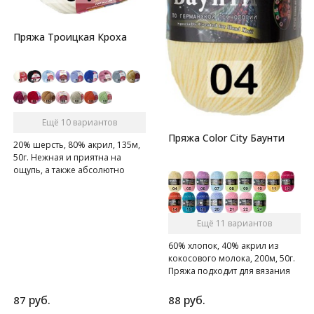
Пряжа Троицкая Кроха
Ещё 10 вариантов
Пряжа Color City Баунти
20% шерсть, 80% акрил, 135м,
50г. Нежная и приятна на
ощупь, а также абсолютно
гипоаллергенна
Ещё 11 вариантов
60% хлопок, 40% акрил из
кокосового молока, 200м, 50г.
Пряжа подходит для вязания
крючком, спицами и на
вязальной машине.
руб.
руб.
87
88