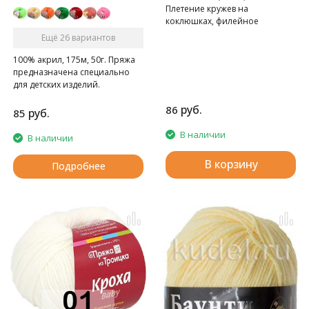
Плетение кружев на
коклюшках, филейное
кружево, вязание крючком.
Ещё 26 вариантов
100% акрил, 175м, 50г. Пряжа
предназначена специально
для детских изделий.
руб.
86
руб.
85
В наличии
В наличии
В корзину
Подробнее