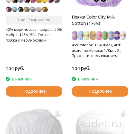
Пряжа Color City Milk
Ещё 13 вариантов
Cotton (170м)
50% мериносовая шерсть, 50%
фибра, 125м, 50г. Тонкая
пряжа с мериносовой
45% хлопок ,15% шелк, 40%
шерстью. Подходит для детей.
акрил из молока, 170м, 50г.
Пряжа с использованием
молока.
руб.
руб.
104
104
В наличии
В наличии
Подробнее
Подробнее