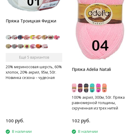
Пряжа Троицкая Фиджи
Ещё 5 вариантов
20% мериносовая шерсть, 60%
Пряжа Adelia Natali
хлопок, 20% акрил, 95м, 50г.
Новинка сезона – чудесная
находка для малышей и их
родителей!
100% акрил, 300м, 50г. Пряжа
равномерной толщины,
скрученная из трех нитей
руб.
руб.
100
102
В наличии
В наличии