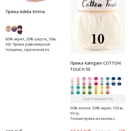
Пряжа Adelia Emma
80% акрил, 20% шерсть, 50м,
50г. Пряжа равномерной
толщины, скрученная из
одиннадцати нитей.
Пряжа Kamgarn COTTON
TOUCH 50
Ещё 6 вариантов
50% хлопок, 50% акрил, 150 м,
50 гр.
Тонкая пряжа из хлопка с
акрилом.
от
руб.
110
87
-21%