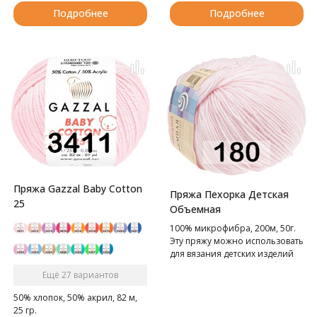
Подробнее
Подробнее
Пряжа Gazzal Baby Cotton
Пряжа Пехорка Детская
25
Объемная
100% микрофибра, 200м, 50г.
Эту пряжу можно использовать
для вязания детских изделий
для грудничков и детей более
Ещё 27 вариантов
старшего возраста, она не
вызывает аллергических
50% хлопок, 50% акрил, 82 м,
реакций.
25 гр.