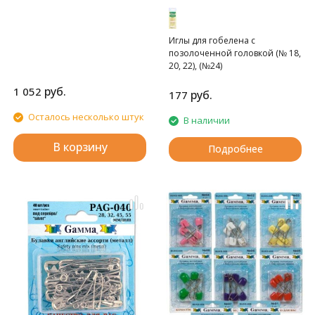
Clover
Иглы для гобелена с
позолоченной головкой (№ 18,
20, 22), (№24)
руб.
1 052
руб.
177
Осталось несколько штук
В наличии
В корзину
Подробнее