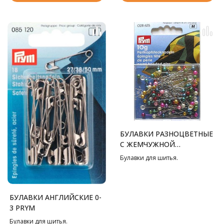
БУЛАВКИ РАЗНОЦВЕТНЫЕ
С ЖЕМЧУЖНОЙ
ГОЛОВКОЙ, 0.65X38 ММ
Булавки для шитья.
PRYM
БУЛАВКИ АНГЛИЙСКИЕ 0-
3 PRYM
Булавки для шитья.