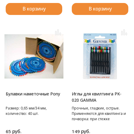
В корзину
В корзину
Булавки наметочные Pony
Иглы для квилтинга PK-
020 GAMMA
Размер: 0,65 мм/34 мм,
Прочные, гладкие, острые.
количество: 40 шт.
Применяются для квилтинга и
пэчворка: при стежке
нескольких слоев ткани,
синтепона и т.д. Длина
руб.
руб.
65
149