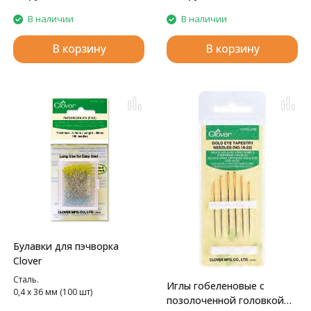
рабочей поверхности иглы 55
мм, толщина 0.5 мм.
В наличии
В наличии
В корзину
В корзину
Булавки для пэчворка
Clover
Сталь.
Иглы гобеленовые с
0,4 х 36 мм (100 шт)
позолоченной головкой