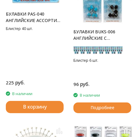
БУЛАВКИ PAS-040
АНГЛИЙСКИЕ АССОРТИ
GAMMA
Блистер 40 шт.
БУЛАВКИ BUKS-006
АНГЛИЙСКИЕ С
БЕЗОПАСНЫМ ЗАМКОМ
GAMMA
Блистер 6 шт.
руб.
225
руб.
96
В наличии
В наличии
В корзину
Подробнее