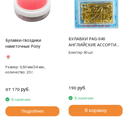
БУЛАВКИ PAG-040
Булавки-гвоздики
АНГЛИЙСКИЕ АССОРТИ
наметочные Pony
GAMMA
Блистер 40 шт.
Размер: 0,60 мм/34 мм.,
количество: 20 г.
руб.
190
от
руб.
170
В наличии
В наличии
В корзину
Подробнее