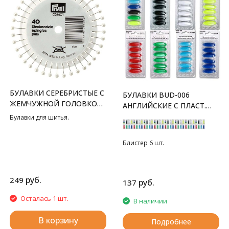
БУЛАВКИ СЕРЕБРИСТЫЕ С
БУЛАВКИ BUD-006
ЖЕМЧУЖНОЙ ГОЛОВКОЙ,
АНГЛИЙСКИЕ С ПЛАСТ.
0.65X38 ММ PRYM
ВЕРХОМ
Булавки для шитья.
Блистер 6 шт.
руб.
249
руб.
137
Осталась 1 шт.
В наличии
В корзину
Подробнее