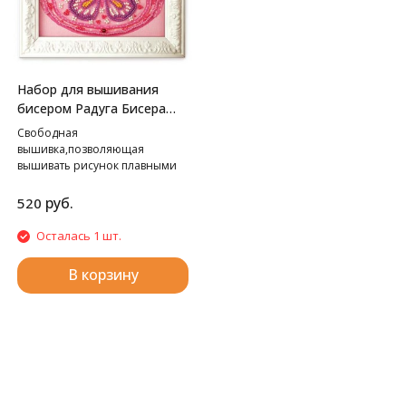
Набор для вышивания
бисером Радуга Бисера
В-508 Путешественница,
Свободная
13*18 см
вышивка,позволяющая
вышивать рисунок плавными
линиями.
руб.
520
Осталась 1 шт.
В корзину