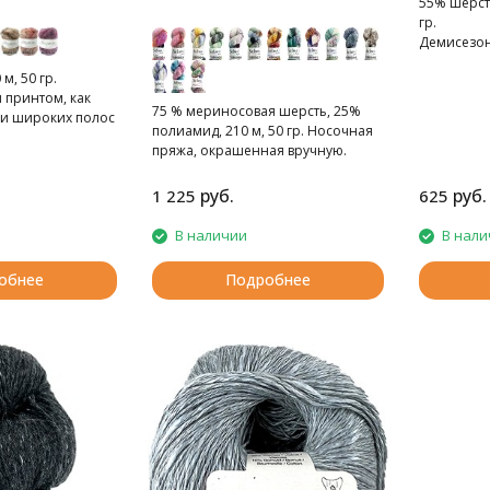
55% шерсть
гр.
Демисезон
пряжа
м, 50 гр.
 принтом, как
75 % мериносовая шерсть, 25%
 и широких полос
полиамид, 210 м, 50 гр. Носочная
пряжа, окрашенная вручную.
руб.
руб.
1 225
625
В наличии
В нали
обнее
Подробнее