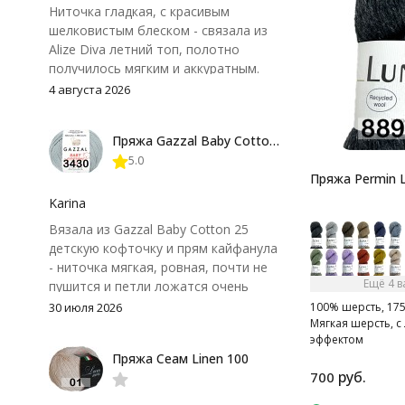
Ниточка гладкая, с красивым
шелковистым блеском - связала из
Alize Diva летний топ, полотно
получилось мягким и аккуратным.
Петли хорошо видны, вяжется
4 августа 2026
довольно быстро, после стирки
форма не поплыла. Единственный
Пряжа Gazzal Baby Cotton 25
нюанс - пряжа немного скользит и
5.0
иногда расслаивается, пришлось
Пряжа Permin 
привыкнуть к ней и подобрать
крючок поудобнее.
Karina
Вязала из Gazzal Baby Cotton 25
детскую кофточку и прям кайфанула
- ниточка мягкая, ровная, почти не
Ещё 4 
пушится и петли ложатся очень
аккуратно. После стирки полотно
100% шерсть, 175 
30 июля 2026
Мягкая шерсть, с
осталось приятным и форму не
эффектом
потеряло, цвет тоже не стал
Пряжа Сеам Linen 100
тусклее. Единственный нюанс -
руб.
700
моточки маленькие, расход лучше
посчитать заранее, а то мне одного