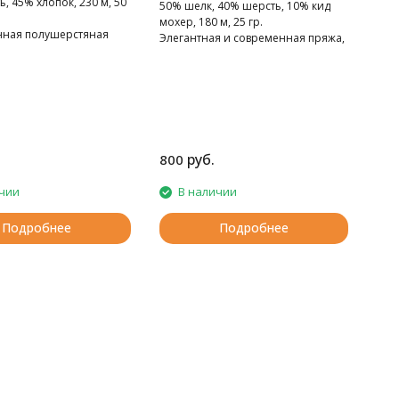
, 45% хлопок, 230 м, 50
50% шелк, 40% шерсть, 10% кид
мохер, 180 м, 25 гр.
ная полушерстяная
Элегантная и современная пряжа,
слегка пушистая
руб.
800
чии
В наличии
Подробнее
Подробнее