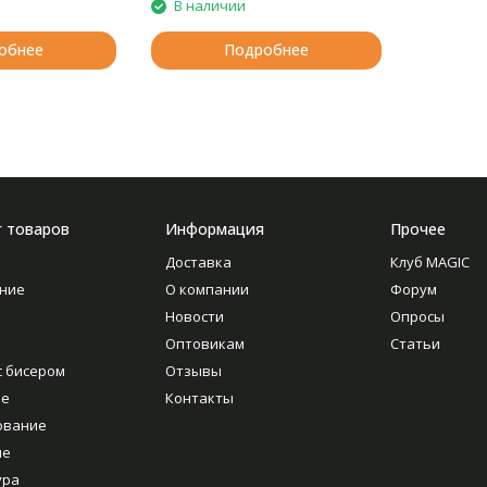
В наличии
обнее
Подробнее
г товаров
Информация
Прочее
Доставка
Клуб MAGIC
ние
О компании
Форум
Новости
Опросы
Оптовикам
Статьи
с бисером
Отзывы
ие
Контакты
ование
ие
ура