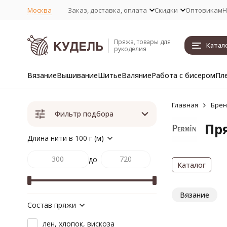
Москва
Заказ, доставка, оплата
Скидки
Оптовикам
Н
Пряжа, товары для
Катал
рукоделия
Вязание
Вышивание
Шитье
Валяние
Работа с бисером
Пл
Главная
Бре
Фильтр подбора
Пр
Длина нити в 100 г (м)
до
Каталог
Вязание
Состав пряжи
лен, хлопок, вискоза