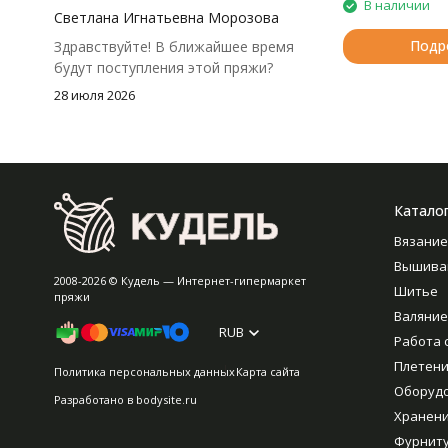
В наличии
чуть-чуть не хватило))
Светлана Игнатьевна Морозова
Подр
Здравствуйте! В ближайшее время
будут поступления этой пряжи?
28 июля 2026
Катало
Вязание
Вышива
2008-2026 © Кудель — Интернет-гипермаркет
Шитье
пряжи
Валяние
RUB
Работа 
Плетен
Политика персональных данных
Карта сайта
Оборуд
Разработано в
bodysite.ru
Хранен
Фурнит