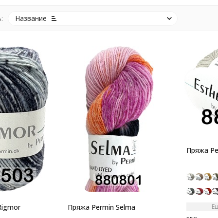
:
Название
Пряжа Pe
Rigmor
Пряжа Permin Selma
Е