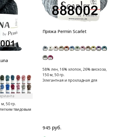
Пряжа Permin Scarlet
Luna
58% лен, 16% хлопок, 26% вискоза,
150 м, 50 гр.
Элегантная и прохладная для
летнего вязания
варианта
м, 50 гр.
 легким твидовым
руб.
945