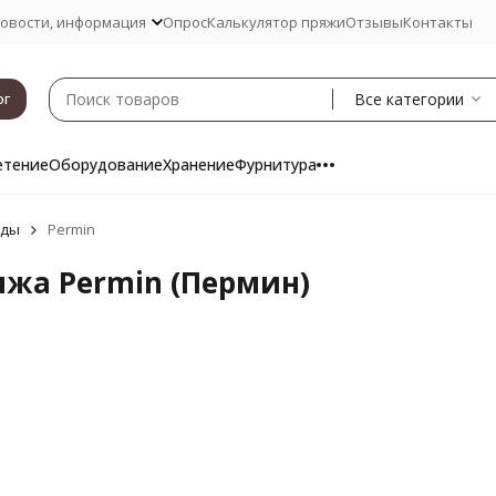
овости, информация
Опрос
Калькулятор пряжи
Отзывы
Контакты
Все категории
ог
етение
Оборудование
Хранение
Фурнитура
нды
Permin
яжа Permin (Пермин)