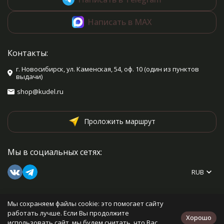
Написать в MAX
Контакты:
г. Новосибирск, ул. Каменская, 54, оф. 10 (один из пунктов
выдачи)
shop@kudel.ru
Проложить маршрут
Мы в социальных сетях:
RUB
Мы сохраняем файлы cookie: это помогает сайту
Каталог товаров
работать лучше. Если Вы продолжите
Хорошо
использовать сайт, мы будем считать, что Вас