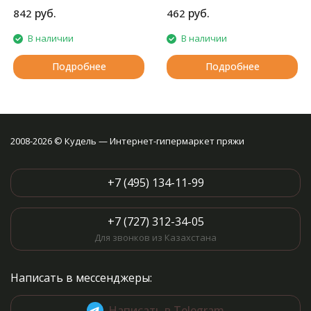
добавки к любой другой
руб.
руб.
842
462
пряже.
В наличии
В наличии
Подробнее
Подробнее
2008-2026 © Кудель — Интернет-гипермаркет пряжи
+7 (495) 134-11-99
+7 (727) 312-34-05
Для звонков из Казахстана
Написать в мессенджеры:
Написать в Telegram