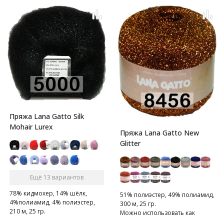
Пряжа Lana Gatto Silk
Mohair Lurex
Пряжа Lana Gatto New
Glitter
Ещё 13 вариантов
78% кидмохер, 14% шёлк,
51% полиэстер, 49% полиамид,
4%полиамид, 4% полиэстер,
300 м, 25 гр.
210 м, 25 гр.
Можно использовать как
Тонкая, мягкая и пушистая.
самостоятельно, так и в виде