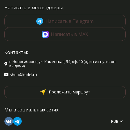
обработкой. Полученные
Написать в мессенджеры:
знания вы с успехом сможете
применить, связав одну из
моделей, представленных в
Написать в Telegram
книге, будь то варежки,
митенки, башмачки или
Написать в MAX
сапожки!
Каждая модель
сопровождается схемой, с
помощью которой вы освоите
Контакты:
самый замысловатый
орнамент!
г. Новосибирск, ул. Каменская, 54, оф. 10 (один из пунктов
выдачи)
shop@kudel.ru
Проложить маршрут
Мы в социальных сетях:
RUB