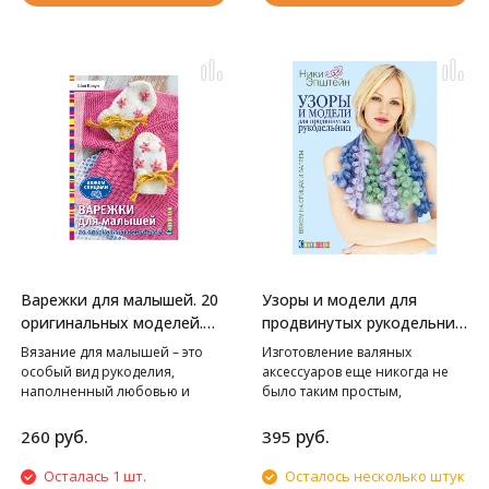
японскими мастерами!
приключением для
представлена в 5 размерах и
увлеченных рукодельниц.
сопровождается красочными
фотографиями и удобными
схемами. Остается только
выбрать!
Варежки для малышей. 20
Узоры и модели для
оригинальных моделей.
продвинутых рукодельниц.
Вяжем спицами
Вяжем на спицах и валяем
Вязание для малышей – это
Изготовление валяных
особый вид рукоделия,
аксессуаров еще никогда не
наполненный любовью и
было таким простым,
трогательными моментами. В
увлекательным и приятным!
этой книге мы собрали для вас
Автор этой книги,
руб.
руб.
260
395
самые милые и удобные
непревзойденная Ники
детские варежки, связанные
Эпштейн, предлагает
Осталась 1 шт.
Осталось несколько штук