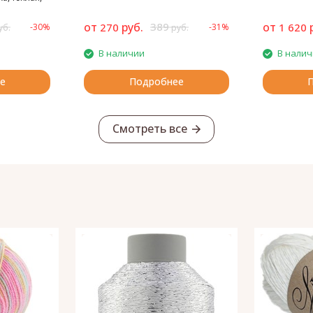
ся
от
руб.
389
от
270
1 620
-30%
-31%
уб.
руб.
В наличии
В нали
е
Подробнее
Смотреть все