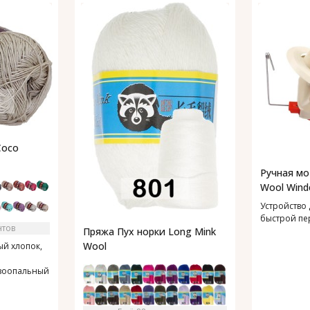
Coco
Ручная мо
Wool Wind
Устройство 
быстрой пе
нтов
Пряжа Пух норки Long Mink
Wool
й хлопок,
зоопальный