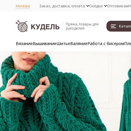
Москва
Заказ, доставка, оплата
Скидки
Оптовикам
Н
Пряжа, товары для
Катал
рукоделия
Вязание
Вышивание
Шитье
Валяние
Работа с бисером
Пл