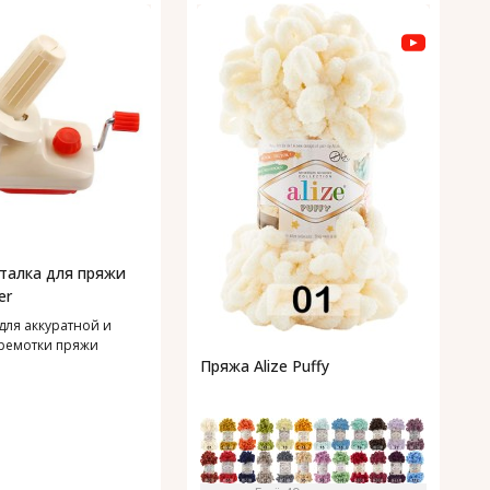
П
1
П
талка для пряжи
er
для аккуратной и
ремотки пряжи
Пряжа Alize Puffy