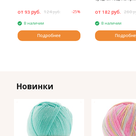
плотная, не скатывает
от
руб.
124
от
руб.
260
93
182
-25%
руб.
р
В наличии
В наличии
Подробнее
Подробне
Новинки