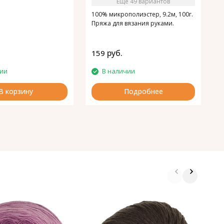
Ещё 49 вариантов
100% микрополиэстер, 9.2м, 100г.
Пряжа для вязания руками.
руб.
159
1
чии
В наличии
В корзину
Подробнее