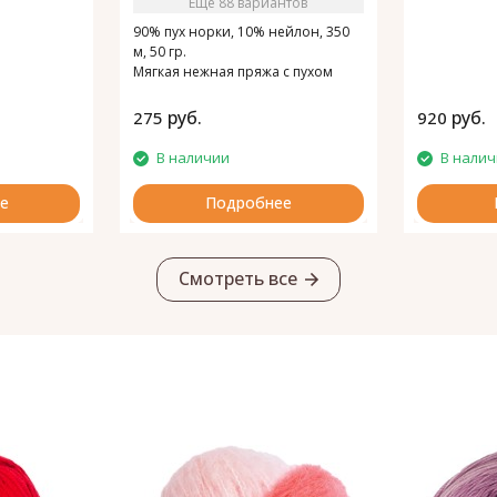
Ещё 88 вариантов
90% пух норки, 10% нейлон, 350
м, 50 гр.
Мягкая нежная пряжа с пухом
норки.
руб.
руб.
275
920
В наличии
В нали
е
Подробнее
Смотреть все