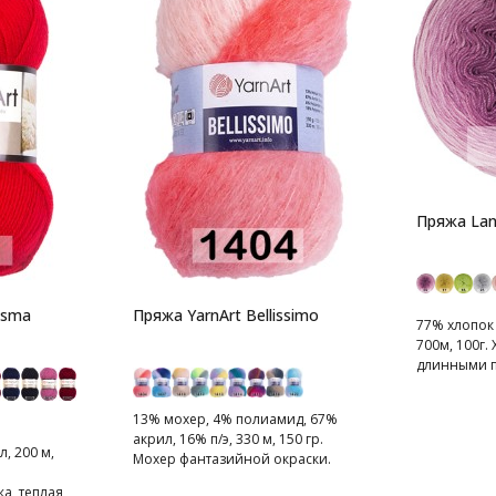
Пряжа Lan
isma
Пряжа YarnArt Bellissimo
77% хлопок
700м, 100г.
длинными п
13% мохер, 4% полиамид, 67%
акрил, 16% п/э, 330 м, 150 гр.
, 200 м,
Мохер фантазийной окраски.
Нить пушистая и легкая.
, теплая,