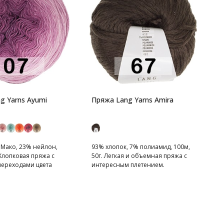
П
1
Д
к
g Yarns Ayumi
Пряжа Lang Yarns Amira
 Мако, 23% нейлон,
93% хлопок, 7% полиамид, 100м,
 Хлопковая пряжа с
50г. Легкая и объемная пряжа с
ереходами цвета
интересным плетением.
Классические сдержанные цвета.