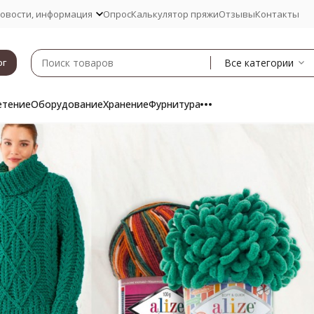
овости, информация
Опрос
Калькулятор пряжи
Отзывы
Контакты
Все категории
ог
етение
Оборудование
Хранение
Фурнитура