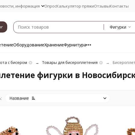
овости, информация
Опрос
Калькулятор пряжи
Отзывы
Контакты
Фигурки
ог
етение
Оборудование
Хранение
Фурнитура
ота с бисером
Товары для бисероплетения
Бисероплет
летение фигурки в Новосибирс
:
Название