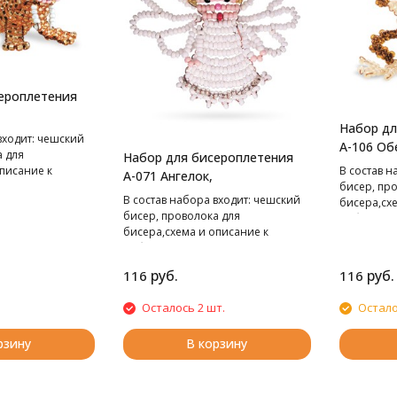
ероплетения
Набор дл
входит: чешский
А-106 Об
а для
Набор для бисероплетения
В cостав н
писание к
А-071 Ангелок,
бисер, пр
В cостав набора входит: чешский
бисера,сх
бисер, проволока для
работе.
бисера,схема и описание к
работе.
руб.
руб.
116
116
Осталось 2 шт.
Остало
рзину
В корзину