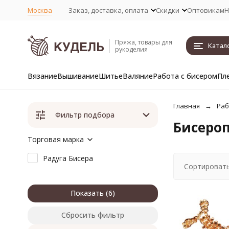
Москва
Заказ, доставка, оплата
Скидки
Оптовикам
Н
Пряжа, товары для
Катал
рукоделия
Вязание
Вышивание
Шитье
Валяние
Работа с бисером
Пл
Главная
Раб
Фильтр подбора
Бисероп
Торговая марка
Радуга Бисера
Сортировать
Показать
Сбросить фильтр