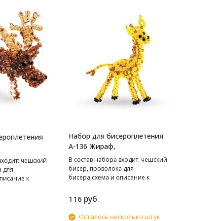
Набор для бисероплетения
ероплетения
А-136 Жираф,
В cостав набора входит: чешский
входит: чешский
бисер, проволока для
а для
бисера,схема и описание к
писание к
работе.
руб.
116
Осталось несколько штук