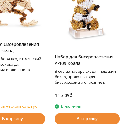
я бисероплетения
езьяна,
Набор для бисероплетения
абора входит: чешский
А-109 Коала,
оволока для
ема и описание к
В cостав набора входит: чешский
бисер, проволока для
бисера,схема и описание к
работе.
руб.
116
сь несколько штук
В наличии
В корзину
В корзину