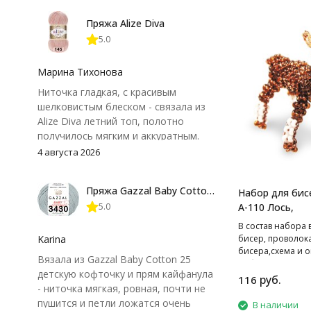
Пряжа Alize Diva
5.0
Марина Тихонова
Ниточка гладкая, с красивым
шелковистым блеском - связала из
Alize Diva летний топ, полотно
получилось мягким и аккуратным.
Петли хорошо видны, вяжется
4 августа 2026
довольно быстро, после стирки
форма не поплыла. Единственный
Пряжа Gazzal Baby Cotton 25
Набор для бис
нюанс - пряжа немного скользит и
5.0
А-110 Лось,
иногда расслаивается, пришлось
привыкнуть к ней и подобрать
В cостав набора 
крючок поудобнее.
Karina
бисер, проволок
бисера,схема и о
Вязала из Gazzal Baby Cotton 25
работе.
детскую кофточку и прям кайфанула
руб.
116
- ниточка мягкая, ровная, почти не
пушится и петли ложатся очень
В наличии