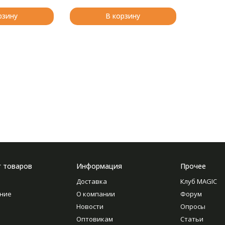
рзину
В корзину
г товаров
Информация
Прочее
Доставка
Клуб MAGIC
ние
О компании
Форум
Новости
Опросы
Оптовикам
Статьи