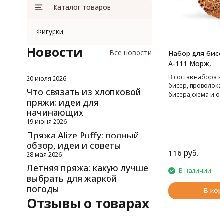
Каталог товаров
Фигурки
Новости
Все новости
Набор для бис
А-111 Морж,
В cостав набора 
20 июля 2026
бисер, проволок
Что связать из хлопковой
бисера,схема и о
пряжи: идеи для
работе.
начинающих
19 июня 2026
Пряжа Alize Puffy: полный
обзор, идеи и советы
руб.
116
28 мая 2026
Летняя пряжа: какую лучше
В наличии
выбрать для жаркой
погоды
В ко
Отзывы о товарах