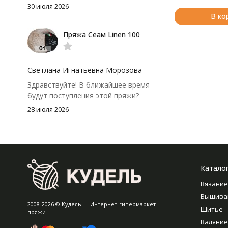
аккуратно. После стирки полотно
30 июля 2026
осталось приятным и форму не
В ко
потеряло, цвет тоже не стал
Пряжа Сеам Linen 100
тусклее. Единственный нюанс -
моточки маленькие, расход лучше
посчитать заранее, а то мне одного
чуть-чуть не хватило))
Светлана Игнатьевна Морозова
Здравствуйте! В ближайшее время
будут поступления этой пряжи?
28 июля 2026
Катало
Вязание
Вышива
2008-2026 © Кудель — Интернет-гипермаркет
Шитье
пряжи
Валяние