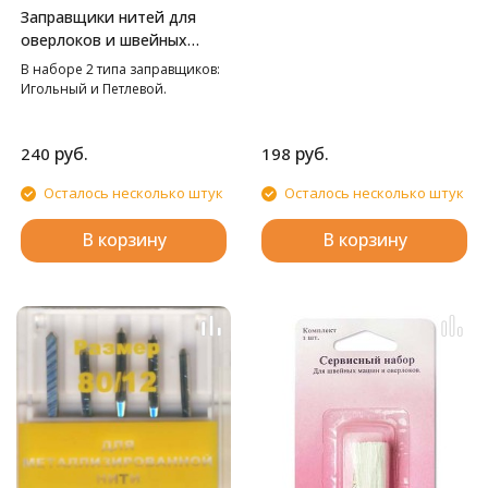
Заправщики нитей для
оверлоков и швейных
машин Hemline
В наборе 2 типа заправщиков:
Игольный и Петлевой.
руб.
руб.
240
198
Осталось несколько штук
Осталось несколько штук
В корзину
В корзину