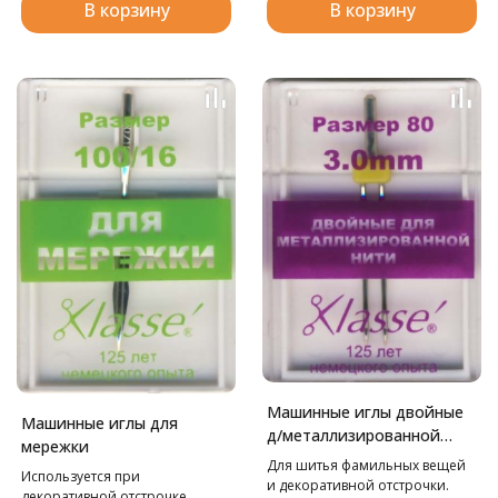
В корзину
В корзину
Машинные иглы двойные
Машинные иглы для
д/металлизированной
мережки
нити
Для шитья фамильных вещей
Используется при
и декоративной отстрочки.
декоративной отстрочке.