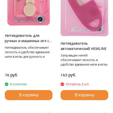
Нитевдеватель для
ручных и машинных игл с
Нитевдеватель
пластиковой ручкой
Нитевдеватель обеспечивает
автоматический HEMLINE
HEMLINE
легкость и удобство вдевания
Заправщик нитей
нити в иглы для ручного и
обеспечивает легкость и
машинного шитья. Удобно
удобство вдевания нити в иглы
держать в руке, благодаря
для ручного шитья. Игла легко
пластиковой ручке.
заправляется из дозатора.
руб.
руб.
76
163
Удобное хранение игл в
контейне для быстрого
В наличии
Осталось 2 шт.
ремонта. Включает в себя 5 игл
с золотым ушком.
В корзину
В корзину