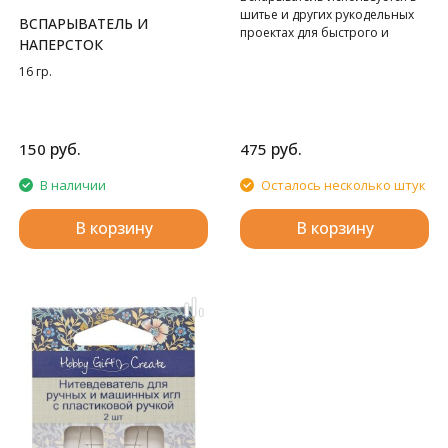
шитье и других рукодельных
ВСПАРЫВАТЕЛЬ И
проектах для быстрого и
НАПЕРСТОК
аккуратного распарывания
швов и петлей для пуговиц.
16 гр.
Вспарыватель имеет
эргономичную нескользящую
мягкую ручку и
высококачественное острое
руб.
руб.
150
475
лезвие с безопасным шариком
на конце и прозрачным
В наличии
Осталось несколько штук
колпачком.
В корзину
В корзину