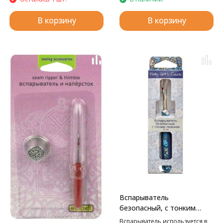
В корзину
В корзину
Вспарыватель
безопасный, с тонким
лезвием
Вспарыватель используется в