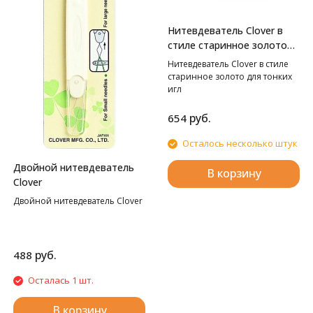
Нитевдеватель Clover в
стиле старинное золото
для тонких игл
Нитевдеватель Clover в стиле
старинное золото для тонких
игл
руб.
654
Осталось несколько штук
Двойной нитевдеватель
В корзину
Clover
Двойной нитевдеватель Clover
руб.
488
Осталась 1 шт.
В корзину