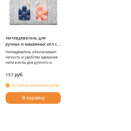
Нитевдеватель для
ручных и машинных игл с
пластиковой ручкой
Нитевдеватель обеспечивает
легкость и удобство вдевания
нити в иглы для ручного и
машинного шитья. Удобно
держать в руке, благодаря
руб.
157
пластиковой ручке. Цвет:
синий/розовый. Инструкция:
Осталось несколько штук
Вставьте металлическую петлю
нитковдевателя в ушко иглы.
В корзину
Пропустите нитку через петлю.
Аккуратно протяните
металлическую петлю вместе с
ниткой назад через ушко иглы.