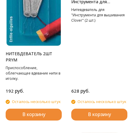
Инструмента для
вышивания Clover
Нитевдеватель для
"Инструмента для вышивания
Clover" (2 шт.)
НИТЕВДЕВАТЕЛЬ 2ШТ
PRYM
Приспособление,
облегчающее вдевание нити в
иголку.
руб.
руб.
192
628
Осталось несколько штук
Осталось несколько штук
В корзину
В корзину