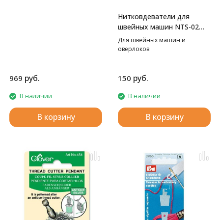
Нитковдеватели для
швейных машин NTS-02
GAMMA
Для швейных машин и
оверлоков
руб.
руб.
969
150
В наличии
В наличии
В корзину
В корзину