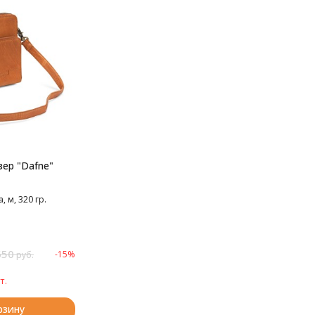
зер "Dafne"
 м, 320 гр.
650
-15%
руб.
т.
рзину