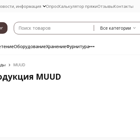
овости, информация
Опрос
Калькулятор пряжи
Отзывы
Контакты
Все категории
ог
етение
Оборудование
Хранение
Фурнитура
нды
MUUD
одукция MUUD