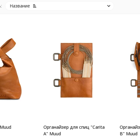
:
Название
 Muud
Органайзер для спиц "Carita
Органайзе
A" Muud
B" Muud