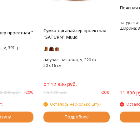
Поясная 
натуральна
Ширина: 38
Сумка-органайзер проектная
ер проектная "
"SATURN" Muud
 м, 397 гр.
натуральная кожа, м, 320 гр.
20 х 16 см
от
руб.
12 936
6 000
16 170
р
11 600
-20%
-20%
руб.
руб.
т.
Осталось несколько штук
Остало
рзину
Подробнее