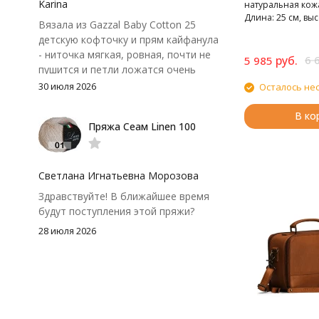
крючок поудобнее.
Karina
натуральная кожа,
Длина: 25 см, выс
Вязала из Gazzal Baby Cotton 25
детскую кофточку и прям кайфанула
- ниточка мягкая, ровная, почти не
руб.
6 
5 985
пушится и петли ложатся очень
аккуратно. После стирки полотно
30 июля 2026
Осталось не
осталось приятным и форму не
потеряло, цвет тоже не стал
В ко
Пряжа Сеам Linen 100
тусклее. Единственный нюанс -
моточки маленькие, расход лучше
посчитать заранее, а то мне одного
чуть-чуть не хватило))
Светлана Игнатьевна Морозова
Здравствуйте! В ближайшее время
будут поступления этой пряжи?
28 июля 2026