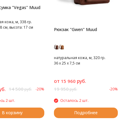
сумка "Vegas" Muud
я кожа, м, 338 гр.
 см, высота: 17 см
Рюкзак "Gwen" Muud
натуральная кожа, м, 320 гр.
36 х 25 х 7,5 см
от
руб.
15 960
уб.
14 500
19 950
-20%
-20%
руб.
руб.
сь 2 шт.
Осталось 2 шт.
В корзину
Подробнее