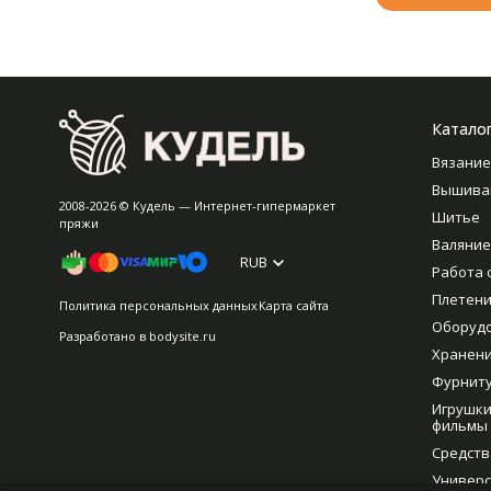
Катало
Вязание
Вышива
2008-2026 © Кудель — Интернет-гипермаркет
Шитье
пряжи
Валяние
RUB
Работа 
Плетен
Политика персональных данных
Карта сайта
Оборуд
Разработано в
bodysite.ru
Хранен
Фурнит
Игрушки
фильмы
Средств
Универс