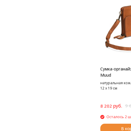
Сумка-органай
Muud
натуральная кожа,
12 х 19 см
руб.
9 
8 202
Осталось 2 ш
В ко