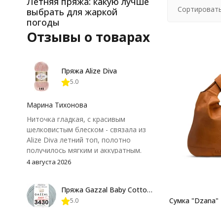
Летняя пряжа: какую лучше
Сортировать
выбрать для жаркой
погоды
Отзывы о товарах
Пряжа Alize Diva
5.0
Марина Тихонова
Ниточка гладкая, с красивым
шелковистым блеском - связала из
Alize Diva летний топ, полотно
получилось мягким и аккуратным.
Петли хорошо видны, вяжется
4 августа 2026
довольно быстро, после стирки
форма не поплыла. Единственный
Пряжа Gazzal Baby Cotton 25
нюанс - пряжа немного скользит и
Сумка "Dzana"
5.0
иногда расслаивается, пришлось
привыкнуть к ней и подобрать