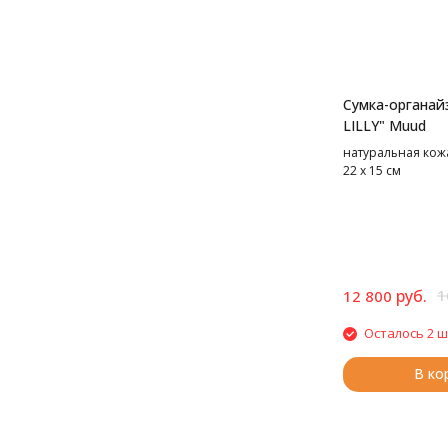
Сумка-органайз
LILLY" Muud
натуральная кожа,
22 х 15 см
руб.
1
12 800
Осталось 2 ш
В ко