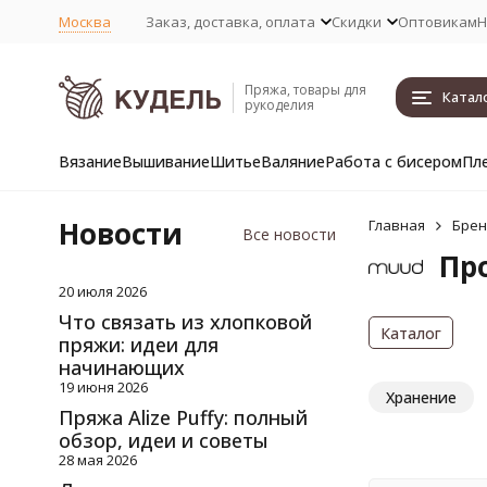
Москва
Заказ, доставка, оплата
Скидки
Оптовикам
Н
Пряжа, товары для
Катал
рукоделия
Вязание
Вышивание
Шитье
Валяние
Работа с бисером
Пл
Новости
Главная
Бре
Все новости
Пр
20 июля 2026
Что связать из хлопковой
Каталог
пряжи: идеи для
начинающих
19 июня 2026
Хранение
Пряжа Alize Puffy: полный
обзор, идеи и советы
28 мая 2026