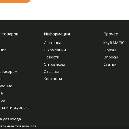
г товаров
Информация
Прочее
Доставка
Клуб MAGIC
ние
О компании
Форум
Новости
Опросы
Оптовикам
Статьи
с бисером
Отзывы
ие
Контакты
ование
ие
ура
, книги, журналы,
а для ухода
альные товары для