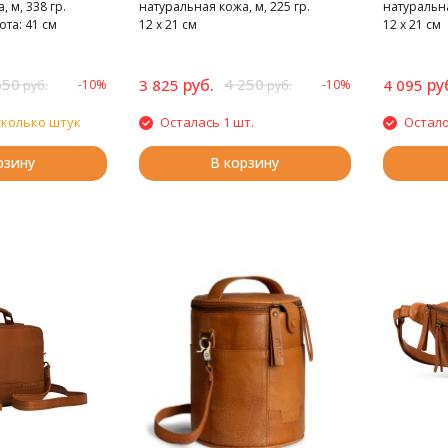
 м, 338 гр.
натуральная кожа, м, 225 гр.
натуральна
ота: 41 см
12 х 21 см
12 х 21 см
650
руб.
4 250
ру
3 825
4 095
-10%
-10%
руб.
руб.
сколько штук
Осталась 1 шт.
Остало
рзину
В корзину