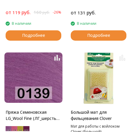
от
руб.
160
119
от
руб.
-26%
131
руб.
В наличии
В наличии
Подробнее
Подробнее
Пряжа Семеновская
Большой мат для
LG_Wool Fine (ЛГ_шерсть
фильцевания Clover
тонкая)
Мат для работы с войлоком
Clover (большой)