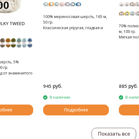
100% мериносовая шерсть, 165 м,
50 гр.
ULKY TWEED
70% полиэс
Классическая упругая, гладкая и
м, 100 гр.
невероятно мягкая мериносовая
Мягкая по
шерсть.
пряжа
шерсть, 5%
0 гр.
д от знаменитого
да.
руб.
руб.
945
885
В наличии
В нали
обнее
Подробнее
Показать все