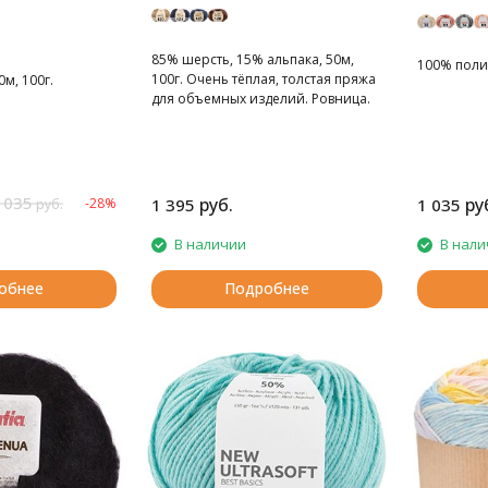
85% шерсть, 15% альпака, 50м,
100% полиэ
100г. Очень тёплая, толстая пряжа
м, 100г.
для объемных изделий. Ровница.
 035
руб.
ру
-28%
1 395
1 035
руб.
В наличии
В нали
обнее
Подробнее