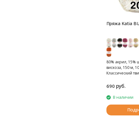
Пряжа Katia B
80% акрил, 15% 
вискоза, 150 м, 10
Классический тви
испанского брен
руб.
690
В наличии
Подр