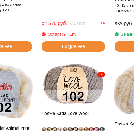
100% мери
лушерстяная
50г. Клас
тки с
высокачес
 цветовыми
от
руб.
820
570
руб.
-30%
835
руб.
Осталась 1 шт.
В нали
обнее
Подробнее
Пряжа Katia Love Wool
Пряжа Kat
ar Animal Print