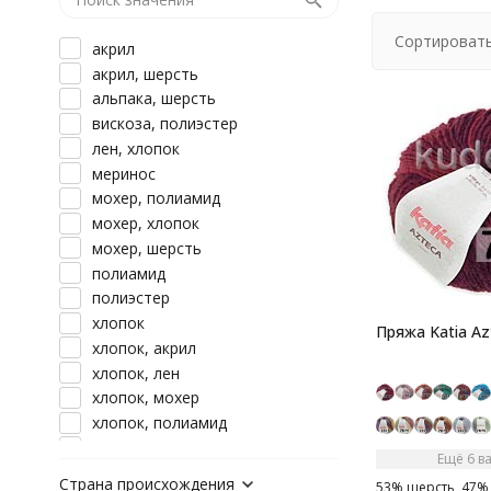
Сортировать
акрил
акрил, шерсть
альпака, шерсть
вискоза, полиэстер
лен, хлопок
меринос
мохер, полиамид
мохер, хлопок
мохер, шерсть
полиамид
полиэстер
хлопок
Пряжа Katia Az
хлопок, акрил
хлопок, лен
хлопок, мохер
хлопок, полиамид
хлопок, шерсть
Ещё 6 в
шерсть
Страна происхождения
53% шерсть, 47% 