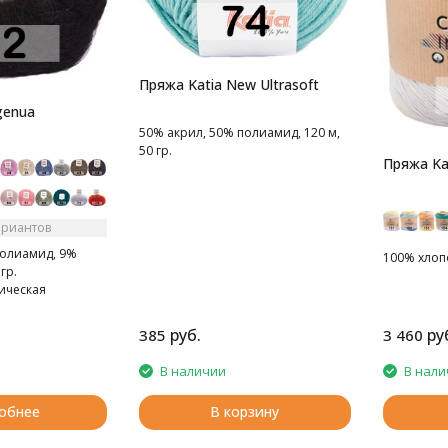
Пряжа Katia New Ultrasoft
genua
50% акрил, 50% полиамид, 120 м,
50 гр.
Пряжа Kat
ариантов
олиамид, 9%
100% хлопо
гр.
ическая
а
руб.
ру
385
3 460
В наличии
В нали
обнее
В корзину