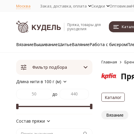
Москва
Заказ, доставка, оплата
Скидки
Оптовикам
Н
Пряжа, товары для
Катал
рукоделия
Вязание
Вышивание
Шитье
Валяние
Работа с бисером
Пл
Главная
Бре
Фильтр подбора
Пря
Длина нити в 100 г (м)
до
Каталог
Вязание
Состав пряжи