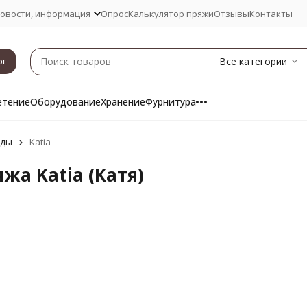
овости, информация
Опрос
Калькулятор пряжи
Отзывы
Контакты
Все категории
ог
етение
Оборудование
Хранение
Фурнитура
нды
Katia
жа Katia (Катя)