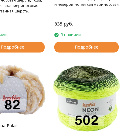
носовая шерсть, 102м,
и невероятно мягкая мериносовая
сическая мериносовая
шерсть.
твенная шерсть.
руб.
835
чии
В наличии
Подробнее
Подробнее
ia Polar