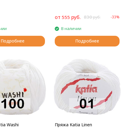
от
руб.
830
555
-33%
руб.
чии
В наличии
Подробнее
Подробнее
tia Washi
Пряжа Katia Linen