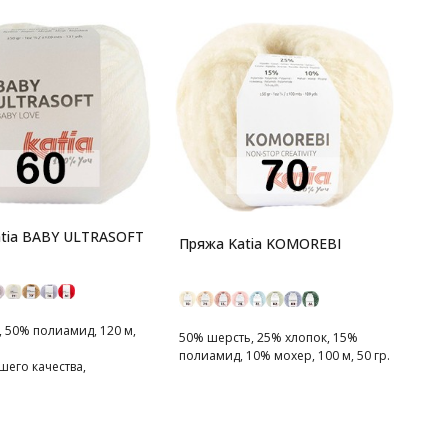
tia BABY ULTRASOFT
Пряжа Katia KOMOREBI
 50% полиамид, 120 м,
50% шерсть, 25% хлопок, 15%
полиамид, 10% мохер, 100 м, 50 гр.
шего качества,
 для достижения
 результатов.