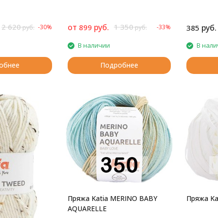
2 620
от
руб.
1 350
899
руб.
-30%
-33%
385
руб.
руб.
В наличии
В нали
обнее
Подробнее
Пряжа Katia MERINO BABY
Пряжа Ka
AQUARELLE