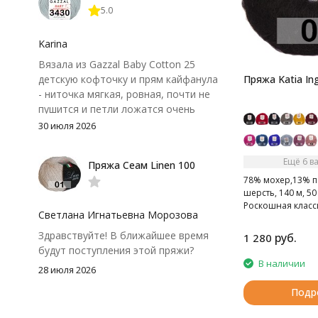
5.0
иногда расслаивается, пришлось
привыкнуть к ней и подобрать
крючок поудобнее.
Karina
Вязала из Gazzal Baby Cotton 25
детскую кофточку и прям кайфанула
Пряжа Katia In
- ниточка мягкая, ровная, почти не
пушится и петли ложатся очень
аккуратно. После стирки полотно
30 июля 2026
осталось приятным и форму не
потеряло, цвет тоже не стал
Ещё 6 в
Пряжа Сеам Linen 100
тусклее. Единственный нюанс -
78% мохер,13% п
моточки маленькие, расход лучше
шерсть, 140 м, 50 
посчитать заранее, а то мне одного
Роскошная класс
чуть-чуть не хватило))
Светлана Игнатьевна Морозова
мохеровая пряж
Здравствуйте! В ближайшее время
руб.
1 280
будут поступления этой пряжи?
В наличии
28 июля 2026
Подр