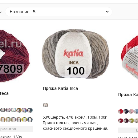
:
Название
Пряжа Katia Inca
teca
Пряжа Ka
53%шерсть, 47% акрил, 100м, 100г.
Пряжа толстая, очень мягкая ,
красивого секционного крашения.
ариантов
акрил, 180м,