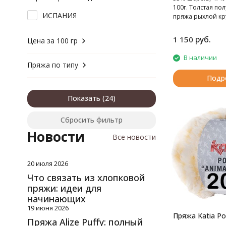
шерсть, акрил
100г. Толстая по
шерсть, акрил, вискоза
ИСПАНИЯ
пряжа рыхлой кру
шерсть, альпака
восхитительными
переходами.
шерсть, полиамид
руб.
1 150
Цена за 100 гр
шерсть, хлопок
В наличии
Пряжа по типу
Подр
Показать
Сбросить фильтр
Новости
Все новости
20 июля 2026
Что связать из хлопковой
пряжи: идеи для
начинающих
19 июня 2026
Пряжа Katia Pol
Пряжа Alize Puffy: полный