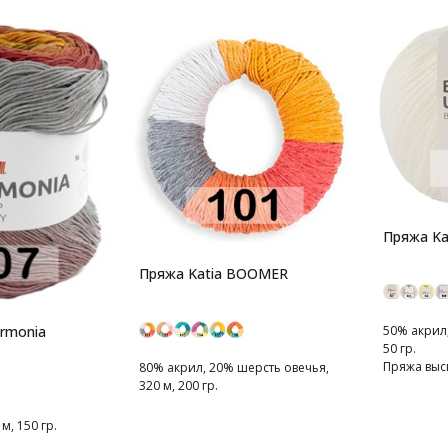
Пряжа Ka
Пряжа Katia BOOMER
50% акрил,
armonia
50 гр.
Пряжа выс
80% акрил, 20% шерсть овечья,
созданная
320 м, 200 гр.
наилучших
м, 150 гр.