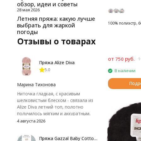
обзор, идеи и советы
28 мая 2026
Летняя пряжа: какую лучше
100% полиэстр, 60
выбрать для жаркой
погоды
Отзывы о товарах
от
руб.
1
750
Пряжа Alize Diva
5.0
В наличии
Подр
Марина Тихонова
Ниточка гладкая, с красивым
шелковистым блеском - связала из
Alize Diva летний топ, полотно
получилось мягким и аккуратным.
Петли хорошо видны, вяжется
4 августа 2026
довольно быстро, после стирки
форма не поплыла. Единственный
Пряжа Gazzal Baby Cotton 25
нюанс - пряжа немного скользит и